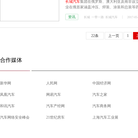
长城汽车
集团在俄罗斯、澳大利亚及南非设
业在俄首家涵盖冲压、焊装、涂装和总装等
资讯
长城
一带一路
长城汽车
2017-05
22条
上一页
1
合作媒体
新华网
人民网
中国经济网
凤凰汽车
网易汽车
汽车之家
和讯汽车
汽车产经网
汽车商务网
汽车网络安全峰会
21世纪房车
上海汽车工业展