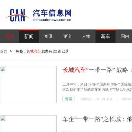
新闻
新车
首页
资讯
评论
人物
国内
首页
>
标签：
长城汽车
总共有 22 条记录
长城汽车
“一带一路” 战
五月中旬，来自130多个国家和70多个国际
这次我们要了解的是在国内SUV市场风生水
资讯
长城汽车
一带一路
长城
2017-05
车企“一带一路”之长城：