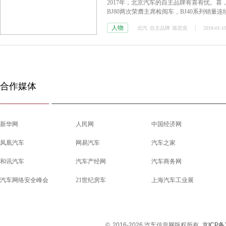
2017年，北京汽车的自主品牌有喜有忧。喜
BJ80两次荣膺主席检阅车，BJ40系列销
了自创建以来销量的第一次下滑。
人物
北汽
自主品牌
陈宏良
2018-01-19
合作媒体
新华网
人民网
中国经济网
凤凰汽车
网易汽车
汽车之家
和讯汽车
汽车产经网
汽车商务网
汽车网络安全峰会
21世纪房车
上海汽车工业展
©
2016-2026 汽车信息网版权所有
京ICP备1