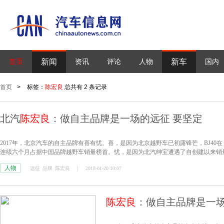
新闻
新车
首页
资讯
评论
人物
国内
首页
>
标签：
陈宏良
总共有 2 条记录
北汽
陈宏良
：做自主品牌是一场的远征 要坚定
2017年，北京汽车的自主品牌有喜有忧。喜，是因为北京越野车已初露锋芒，BJ40在《
连续六个月占据中国品牌越野车销量榜首。忧，是因为北汽绅宝遭遇了自创建以来销
人物
远征
品牌
陈宏良
2018-01-20 10:07
陈宏良
：做自主品牌是一