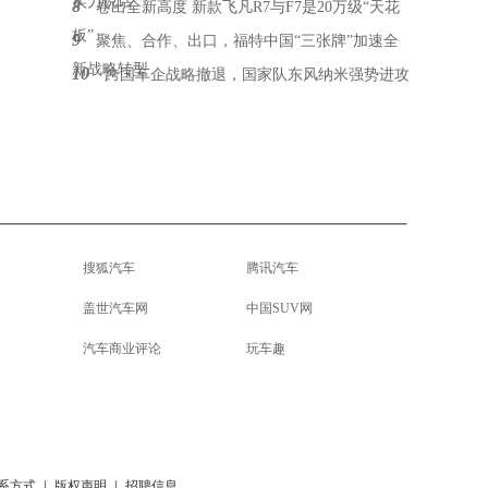
实力说话
8
卷出全新高度 新款飞凡R7与F7是20万级“天花
板”
9
聚焦、合作、出口，福特中国“三张牌”加速全
新战略转型
10
跨国车企战略撤退，国家队东风纳米强势进攻
搜狐汽车
腾讯汽车
盖世汽车网
中国SUV网
汽车商业评论
玩车趣
系方式
|
版权声明
|
招聘信息