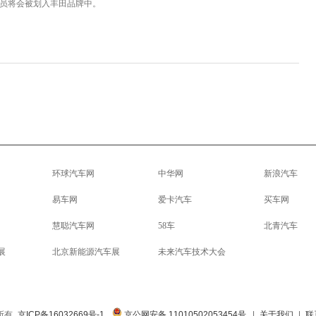
人员将会被划入丰田品牌中。
环球汽车网
中华网
新浪汽车
易车网
爱卡汽车
买车网
慧聪汽车网
58车
北青汽车
展
北京新能源汽车展
未来汽车技术大会
权所有
京ICP备16032669号-1
京公网安备 11010502053454号
|
关于我们
|
联