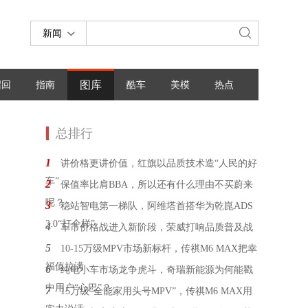
新闻
图库
召回
指南
酷车
美模
热点
总排行
1
讲价格更讲价值，红旗以品质技术造“人民的好
车”
2
保值率比肩BBA，所以还有什么理由不买蔚来
呢？
3
稳站智电第一梯队，阿维塔首搭华为乾崑ADS
3.0“打个样”
4
车市价格战进入新阶段，荣威打响品质普及战
5
10-15万级MPV市场新标杆，传祺M6 MAX把幸
福值拉满
6
纯电小车市场龙争虎斗，奇瑞新能源为何能戳
中用户“心巴”？
7
15万级“全能家用头号MPV”，传祺M6 MAX用