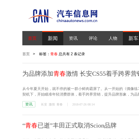
新闻
新车
首页
资讯
评论
人物
首页
>
标签：
青春
总共有 2 条记录
为品牌添加
青春
激情 长安CS55着手跨界营
从今年夏天开始，就不停的被一群小鲜肉霸屏了。从一开始的《偶像练习
契机下，开始瞄准年轻消费群体，着手跨界营销，提升品牌形象，为品
资讯
长安
激情
青春
2018-07-26 08:14
“
青春
已逝”丰田正式取消Scion品牌