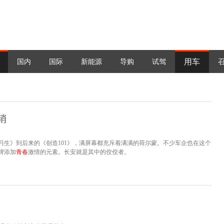
用车
国内
国际
新能源
导购
试驾
销
生》到后来的《创造101》，满屏幕都充斥着满满的荷尔蒙。不少车企也在这个
牌添加
青春
激情的元素。长安就是其中的佼佼者。