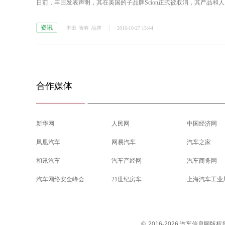
日前，丰田发表声明，其在美国的子品牌Scion正式被取消，其产品和
资讯
丰田
青春
品牌
2016-10-27 15:44
合作媒体
新华网
人民网
中国经济网
凤凰汽车
网易汽车
汽车之家
和讯汽车
汽车产经网
汽车商务网
汽车网络安全峰会
21世纪房车
上海汽车工业
©
2016-2026 汽车信息网版