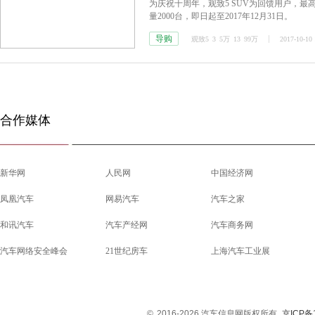
为庆祝十周年，观致5 SUV为回馈用户，最高降
量2000台，即日起至2017年12月31日。
导购
观致5
3
5万
13
99万
2017-10-10 
合作媒体
新华网
人民网
中国经济网
凤凰汽车
网易汽车
汽车之家
和讯汽车
汽车产经网
汽车商务网
汽车网络安全峰会
21世纪房车
上海汽车工业展
©
2016-2026 汽车信息网版权所有
京ICP备1