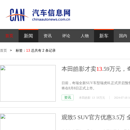
新闻
新车
首页
资讯
评论
人物
国内
首页
>
标签：
13
总共有 2 条记录
本田皓影才卖
13
.59万元，
日前，奇瑞全新SUV车型瑞虎8L正式开启预售
将在8月8日正式上市。
资讯
本田皓影
13
59万元
2024-07-18 1
观致5 SUV官方优惠3.5万 