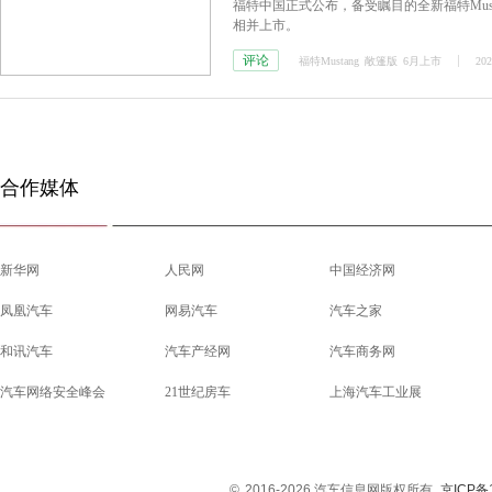
福特中国正式公布，备受瞩目的全新福特Musta
相并上市。
评论
福特Mustang
敞篷版
6月上市
202
合作媒体
新华网
人民网
中国经济网
凤凰汽车
网易汽车
汽车之家
和讯汽车
汽车产经网
汽车商务网
汽车网络安全峰会
21世纪房车
上海汽车工业展
©
2016-2026 汽车信息网版权所有
京ICP备1