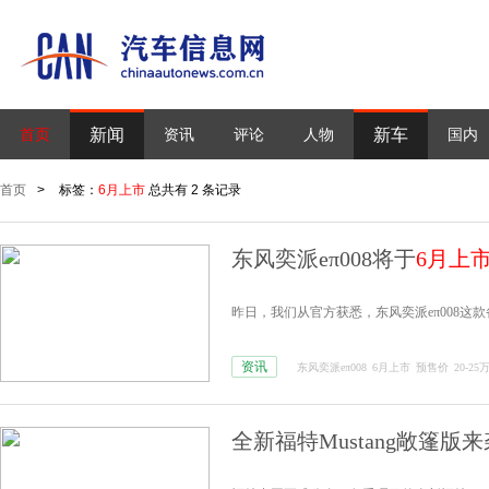
新闻
新车
首页
资讯
评论
人物
国内
首页
>
标签：
6月上市
总共有 2 条记录
东风奕派eπ008将于
6月上
昨日，我们从官方获悉，东风奕派eπ008这
资讯
东风奕派eπ008
6月上市
预售价
20-25
全新福特Mustang敞篷版来