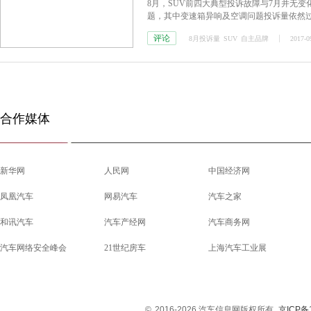
8月，SUV前四大典型投诉故障与7月并无
题，其中变速箱异响及空调问题投诉量依然过
特、东风日产等合资品牌则呈上升趋势。
评论
8月投诉量
SUV
自主品牌
2017-0
合作媒体
新华网
人民网
中国经济网
凤凰汽车
网易汽车
汽车之家
和讯汽车
汽车产经网
汽车商务网
汽车网络安全峰会
21世纪房车
上海汽车工业展
©
2016-2026 汽车信息网版权所有
京ICP备1