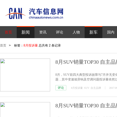
新闻
新车
首页
资讯
评论
人物
国内
首页
>
标签：
8月投诉量
总共有 2 条记录
8月SUV销量TOP30 自
8月，SUV前四大典型投诉故障与7月并无
题，其中变速箱异响及空调问题投诉量依然过
特、东风日产等合资品牌则呈上升趋势。
评论
8月投诉量
SUV
自主品牌
2017-0
8月SUV销量TOP30 自