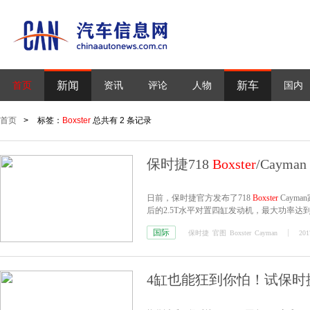
新闻
新车
首页
资讯
评论
人物
国内
首页
>
标签：
Boxster
总共有 2 条记录
保时捷718
Boxster
/Cayma
日前，保时捷官方发布了718
Boxster
Caym
后的2.5T水平对置四缸发动机，最大功率达到
正式交车。
国际
保时捷
官图
Boxster
Cayman
201
4缸也能狂到你怕！试保时捷