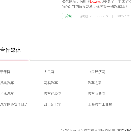
换代以后，保时捷
Boxster
S更名了，变成了7
置的2 5T四缸发动机，这还是一辆跑车吗？
试驾
保时捷
718
Boxster
S
2017-01-23
合作媒体
新华网
人民网
中国经济网
凤凰汽车
网易汽车
汽车之家
和讯汽车
汽车产经网
汽车商务网
汽车网络安全峰会
21世纪房车
上海汽车工业展
©
2016-2026 汽车信息网版权所有
京ICP备1