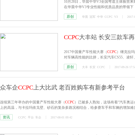
10月28日，华晨中华V3全国弯道王体验
在华晨中华V3专业性能和优质品质的带领下
了追逐赛道的无穷魅力。
原创
华晨
冠军
中华
CCPC
V3
2017-
CCPC
大丰站 长安三款车再
2017中国量产车性能大赛（
CCPC
）继克拉玛
对车辆高性能的比拼，长安汽车CS55、凌轩、
原创
大丰
长安
CCPC
2017-09-26 17:5
众车企
CCPC
上大比武 老百姓购车有新参考平台
连续第三年举办的中国量产车性能大赛（
CCPC
）已被多人熟知，这场有着“汽车奥运
上的高温，与卡拉玛依戈壁、砂石的复杂多路况相结合，给参赛车手和车辆的增加难
资讯
CCPC
平台
车企
2017-08-01 09:42