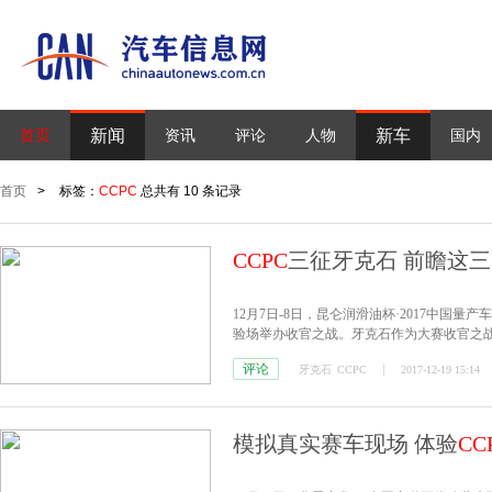
新闻
新车
首页
资讯
评论
人物
国内
首页
>
标签：
CCPC
总共有 10 条记录
CCPC
三征牙克石 前瞻这
12月7日-8日，昆仑润滑油杯·2017中国量
验场举办收官之战。牙克石作为大赛收官之
评论
牙克石
CCPC
2017-12-19 15:14
模拟真实赛车现场 体验
CC