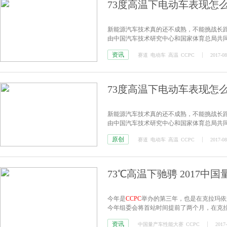
73度高温下电动车表现怎
新能源汽车技术真的还不成熟，不能挑战长距
由中国汽车技术研究中心和国家体育总局共
在这场以燃油车做主角的竞技赛事中，新能
资讯
赛道
电动车
高温
CCPC
2017-08
73度高温下电动车表现怎
新能源汽车技术真的还不成熟，不能挑战长距
由中国汽车技术研究中心和国家体育总局共
在这场以燃油车做主角的竞技赛事中，新能
原创
赛道
电动车
高温
CCPC
2017-08
73℃高温下驰骋 2017中
今年是
CCPC
举办的第三年，也是在克拉玛依
今年组委会将首站时间提前了两个月，在克
资讯
中国量产车性能大赛
CCPC
2017-