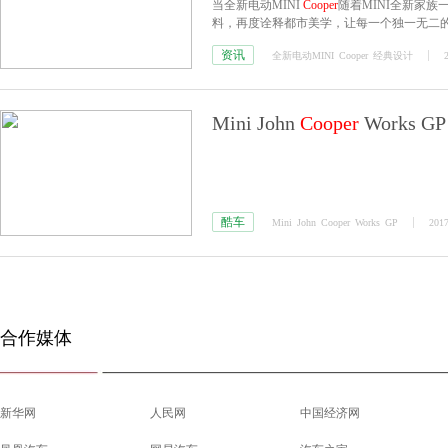
当全新电动MINI
Cooper
随着MINI全新家族
料，再度诠释都市美学，让每一个独一无二
资讯
全新电动MINI
Cooper
经典设计
Mini John
Cooper
Works GP
酷车
Mini
John
Cooper
Works
GP
2017
合作媒体
新华网
人民网
中国经济网