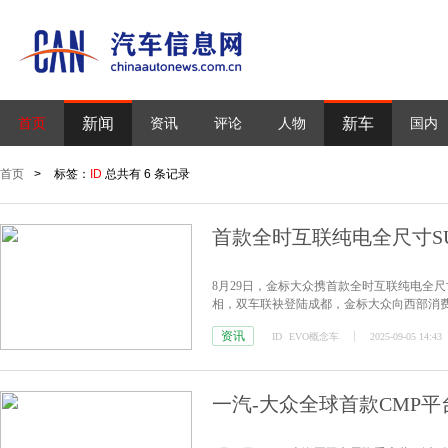
新闻
新车
首页
资讯
评论
人物
国内
首页
>
标签：
ID
总共有 6 条记录
首款全时互联纯电全尺寸S
8月29日，金标大众携首款全时互联纯电全尺
相，双车联袂登陆成都，金标大众向西部消
资讯
ID
EVO概念车
2025-09-05 14:43
一汽-大众全球首款CMP