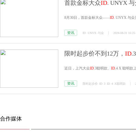
首款金标大众
ID
. UNYX
8月30日，首款金标大众——
ID
. UNYX 与
资讯
ID
UNYX
与众
2024-08-31 16:25
限时起步价不到12万，
ID
.3
近日，上汽大众
ID
.3聪明款、
ID
.4 X 聪
资讯
限时起步价
ID
3
ID
4
X聪明款
合作媒体