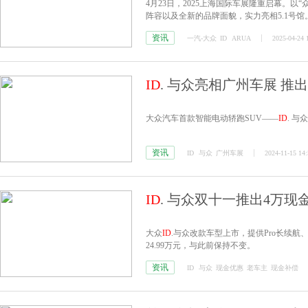
4月23日，2025上海国际车展隆重启幕。
阵容以及全新的品牌面貌，实力亮相5.1号馆
资讯
一汽-大众
ID
ARUA
2025-04-24 
ID
. 与众亮相广州车展 推
大众汽车首款智能电动轿跑SUV——
ID
. 
资讯
ID
与众
广州车展
2024-11-15 14:
ID
. 与众双十一推出4万
大众
ID
.与众改款车型上市，提供Pro长续航、U
24.99万元，与此前保持不变。
资讯
ID
与众
现金优惠
老车主
现金补偿