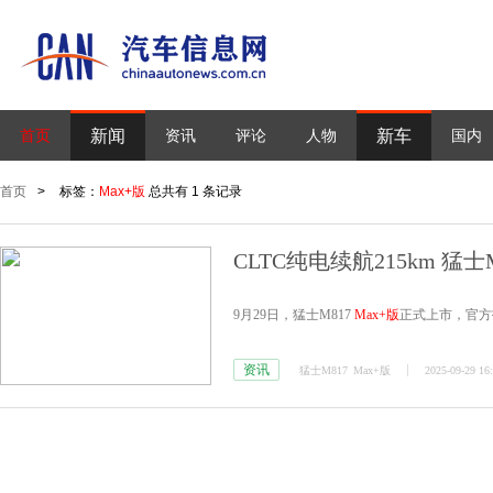
新闻
新车
首页
资讯
评论
人物
国内
首页
>
标签：
Max+版
总共有 1 条记录
CLTC纯电续航215km 猛士
9月29日，猛士M817
Max+版
正式上市，官方指
资讯
猛士M817
Max+版
2025-09-29 16