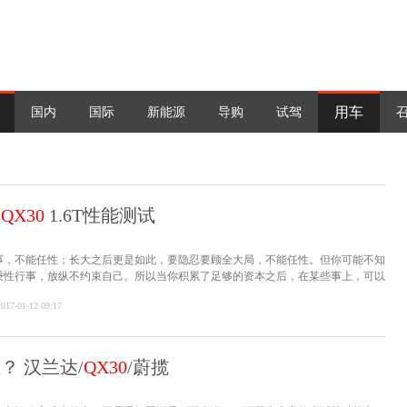
用车
国内
国际
新能源
导购
试驾
迪
QX30
1.6T性能测试
事，不能任性；长大之后更是如此，要隐忍要顾全大局，不能任性。但你可能不知
秉性行事，放纵不约束自己。所以当你积累了足够的资本之后，在某些事上，可以
2017-01-12 09:17
谁？ 汉兰达/
QX30
/蔚揽