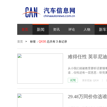
新闻
新车
首页
资讯
评论
人物
首页
>
标签：
QX30
总共有 3 条记录
难得任性 英菲尼
从小我们就被教育要听话要懂
道，任性还有一层意思：听凭
任性一回。
试驾
英菲尼迪
QX30
29.48万同价你选