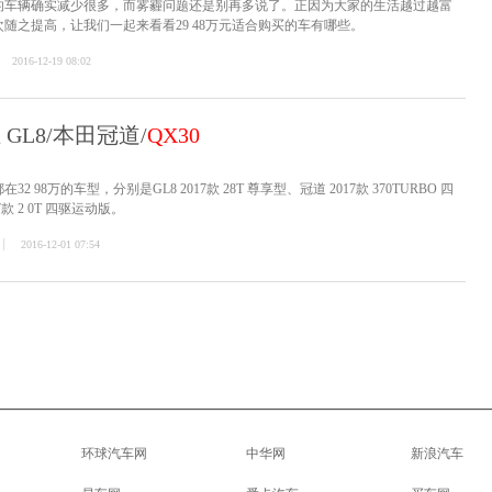
的车辆确实减少很多，而雾霾问题还是别再多说了。正因为大家的生活越过越富
随之提高，让我们一起来看看29 48万元适合购买的车有哪些。
2016-12-19 08:02
 GL8/本田冠道/
QX30
98万的车型，分别是GL8 2017款 28T 尊享型、冠道 2017款 370TURBO 四
7款 2 0T 四驱运动版。
2016-12-01 07:54
环球汽车网
中华网
新浪汽车