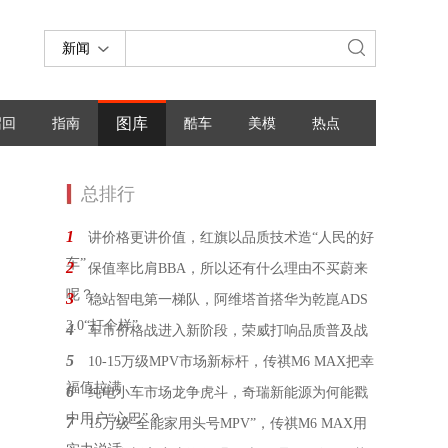
新闻
图库
召回
指南
酷车
美模
热点
总排行
1
讲价格更讲价值，红旗以品质技术造“人民的好
车”
2
保值率比肩BBA，所以还有什么理由不买蔚来
呢？
3
稳站智电第一梯队，阿维塔首搭华为乾崑ADS
3.0“打个样”
4
车市价格战进入新阶段，荣威打响品质普及战
5
10-15万级MPV市场新标杆，传祺M6 MAX把幸
福值拉满
6
纯电小车市场龙争虎斗，奇瑞新能源为何能戳
中用户“心巴”？
7
15万级“全能家用头号MPV”，传祺M6 MAX用