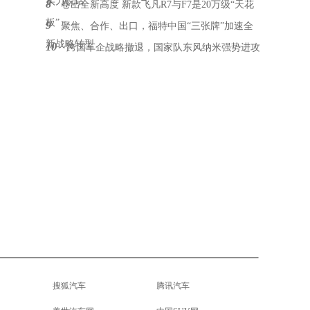
实力说话
8
卷出全新高度 新款飞凡R7与F7是20万级“天花
板”
9
聚焦、合作、出口，福特中国“三张牌”加速全
新战略转型
10
跨国车企战略撤退，国家队东风纳米强势进攻
搜狐汽车
腾讯汽车