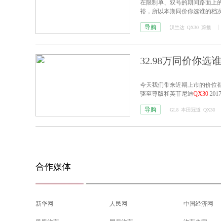
在限制单、双号的期间路面上
裕，所以本期同价你选谁的档次
导购
汉兰达
QX30
蔚揽
32.98万同价你选谁
今天我们带来近期上市的价位都在32 
驱至尊版和英菲尼迪
QX30
201
导购
GL8
本田冠道
QX30
合作媒体
新华网
人民网
中国经济网