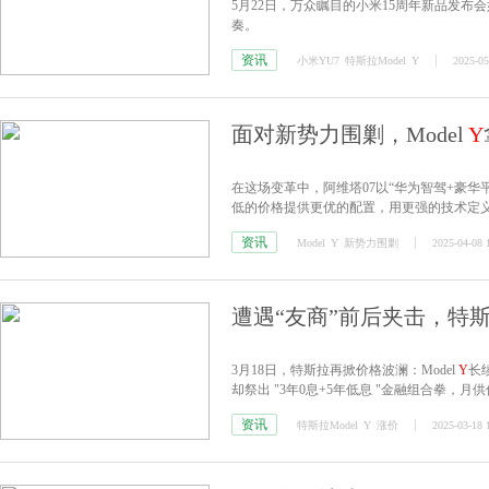
5月22日，万众瞩目的小米15周年新品发
奏。
资讯
小米YU7
特斯拉Model
Y
2025-05
面对新势力围剿，Model
Y
在这场变革中，阿维塔07以“华为智驾+豪华平
低的价格提供更优的配置，用更强的技术定
资讯
Model
Y
新势力围剿
2025-04-08 
遭遇“友商”前后夹击，特斯拉
3月18日，特斯拉再掀价格波澜：Model
Y
长
却祭出 "3年0息+5年低息 "金融组合拳，月供
资讯
特斯拉Model
Y
涨价
2025-03-18 