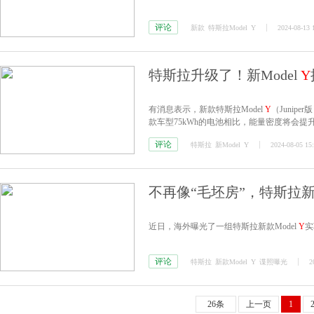
评论
新款
特斯拉Model
Y
2024-08-13 
特斯拉升级了！新Model
Y
有消息表示，新款特斯拉Model
Y
（Junip
款车型75kWh的电池相比，能量密度将会提升
评论
特斯拉
新Model
Y
2024-08-05 15
不再像“毛坯房”，特斯拉新款
近日，海外曝光了一组特斯拉新款Model
Y
实
评论
特斯拉
新款Model
Y
谍照曝光
2
26条
上一页
1