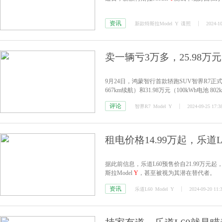
资讯
新款特斯拉Model
Y
谍照
2024-10
卖一辆亏3万多，25.98万元
9月24日，鸿蒙智行首款轿跑SUV智界R7正式上市
667km续航）和31.98万元（100kWh电池 80
评论
智界R7
Model
Y
2024-09-25 17:3
租电价格14.99万起，乐道L6
据此前信息，乐道L60预售价自21.99万元
斯拉Model
Y
，甚至被视为其潜在替代者。
资讯
乐道L60
Model
Y
2024-09-20 11: