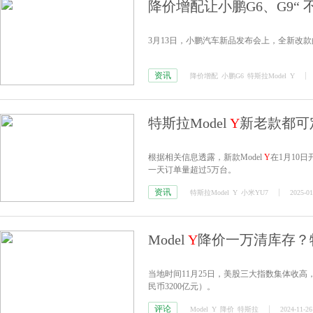
降价增配让小鹏G6、G9“ 
3月13日，小鹏汽车新品发布会上，全新改款
资讯
降价增配
小鹏G6
特斯拉Model
Y
特斯拉Model
Y
新老款都可
根据相关信息透露，新款Model
Y
在1月10
一天订单量超过5万台。
资讯
特斯拉Model
Y
小米YU7
2025-01
Model
Y
降价一万清库存？特
当地时间11月25日，美股三大指数集体收高
民币3200亿元）。
评论
Model
Y
降价
特斯拉
2024-11-26