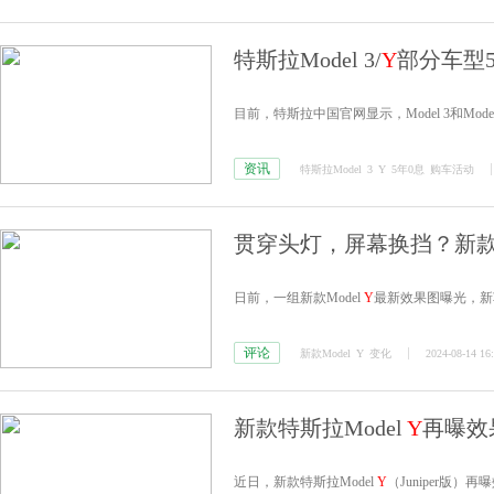
特斯拉Model 3/
Y
部分车型
目前，特斯拉中国官网显示，Model 3和Mode
资讯
特斯拉Model
3
Y
5年0息
购车活动
贯穿头灯，屏幕换挡？新款M
日前，一组新款Model
Y
最新效果图曝光，新
评论
新款Model
Y
变化
2024-08-14 16
新款特斯拉Model
Y
再曝效
近日，新款特斯拉Model
Y
（Juniper版）