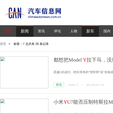
新闻
新车
首页
资讯
评论
人物
国内
首页
>
标签：
Y
总共有 26 条记录
都想把Model
Y
拉下马，没
星越L的成功，绝非简单的“情怀牌”或“价格
资讯
Model
Y
2025-06-18 11:04
小米
Y
U7能否压制特斯拉Mo