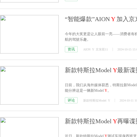
“智能爆款”AION
Y
加入京
今年的大奖更是让人眼前一亮——消费者有机
航的驾驶乐趣。
资讯
AION
Y
京东双11
2024-10-15 15:
新款特斯拉Model
Y
最新谍
日前，我们从海外媒体获悉，特斯拉新Mode
能分辨这是一辆新Model
Y
。
评论
新款特斯拉Model
Y
2024-10-11 1
新款特斯拉Model
Y
再曝谍
近日，新款特斯拉Model
Y
测试车现身西班牙，