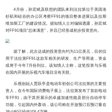
4月份，孙宏斌及联想的团队来到法拉第位于美国洛
杉矶和硅谷的办公区考察FF91的项目整体进展以及拉斯
维加斯工厂的建设情况。据知情人士对编辑透露，孙宏斌
对FF91项目“总体满意”，并且已经形成初步投资意向。
据了解，此次达成的投资意向约为11亿美元，目的仅
用于法拉第FF91这款车相关的研发、生产等用途，资金
或将于今年7月份到位。该知情人士称，这笔投资与乐视
在国内开展的乐视汽车项目没有关联。
乐视创始人贾跃亭是电动车初创公司法拉第的主要投
资人，在今年国际消费电子展上，法拉第发布了首款电动
车FF91，由于其所展示的卓越加速性能及部分自动停车
功能，引起国内外轰动，该公司称在开放预订后预订量在
36小时已经超过6.4万辆。