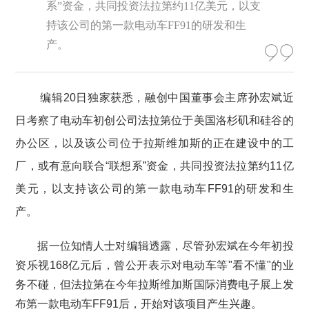
系”资金，共同投资法拉第约11亿美元，以支
持该公司的第一款电动车FF91的研发和生
产。
编辑20日独家获悉，融创中国董事会主席孙宏斌近
日考察了电动车初创公司法拉第位于美国洛杉矶和硅谷的
办公区，以及该公司位于拉斯维加斯的正在建设中的工
厂，或有意向联合“联想系”资金，共同投资法拉第约11亿
美元，以支持该公司的第一款电动车FF91的研发和生
产。
据一位知情人士对编辑透露，尽管孙宏斌在今年初投
资乐视168亿元后，曾公开表示对电动车等"看不懂"的业
务不碰，但法拉第在今年拉斯维加斯国际消费电子展上发
布第一款电动车FF91后，开始对该项目产生兴趣。