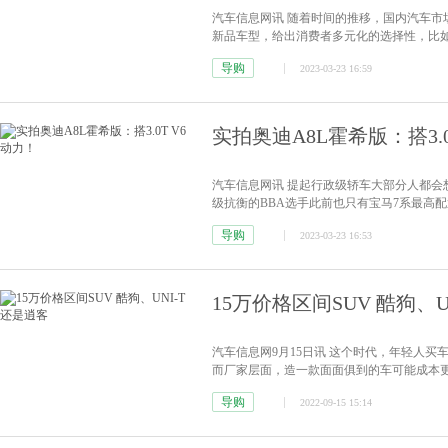
汽车信息网讯 随着时间的推移，国内汽车
新品车型，给出消费者多元化的选择性，比
大、舒适性高的车型，除了家用也可以商用
导购
2023-03-23 16:59
家介绍这款车型。外观方面，车辆采用最新的P
中...
[详情]
实拍奥迪A8L霍希版：搭3.0
汽车信息网讯 提起行政级轿车大部分人都会
级抗衡的BBA选手此前也只有宝马7系最高配置的
的D级行政轿车市场。但奥迪也在去年，不甘
导购
2023-03-23 16:53
辆的实拍图，并为大家介绍这款车型。外观方
15万价格区间SUV 酷狗、U
汽车信息网9月15日讯 这个时代，年轻人
而厂家层面，造一款面面俱到的车可能成本
点，并将其打造成同级独有。近几年厂家不
导购
2022-09-15 15:14
细分市场，比如主打运动风的长安UNI-T
也...
[详情]