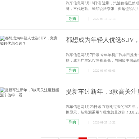
汽车信息网3月18日讯 近期，汽油价格已然
满，三代还款。虽然说法夸张，但这也说明油
价迎来新一轮上涨。92号汽油涨至8.65元 升
导购
2022-03-18 17:13
测，加满一箱95号汽油，将多花30元。加上去
都想成为年轻人优选SUV
汽车信息网3月7日讯 今年年初广汽丰田推出一
格，成为广丰SUV售价新低，与同级中国品
田车型，虽然锋兰达价格很有诚意，但这并
导购
2022-03-07 09:03
兰达还有着其他光环。包括基于声名显赫的TNG
提新车过新年，3款高关注
汽车信息网1月25日讯 在刚刚过去的2021
据显示，新能源乘用车批发总量达到了331.2万
14.8%。这一切都说明了，新能源车正在
导购
2022-01-25 10:22
来。在这个辞旧迎新的欢庆时刻，许多人已经