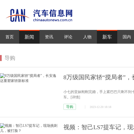
新闻
新车
首页
资讯
评论
人物
国内
导购
8万级国民家轿“搅局者”
小七的堂妹刚刚完婚，手上紧巴巴只剩不到
车。
[详情]
导购
2023-12-20 18:18
视频：智己LS7提车记，