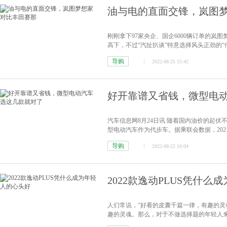
油与电的直面交锋，岚图
刚刚拿下97家央企、国企6000辆订单的岚图
高下，不过“汽扯扒谈”特意选择风头正劲的
势，一场MPV油与电的较量就此展开。
[详情
导购
2022-08-25 15:42
好开靠谱又省钱，微型电
汽车信息网8月24日讯 随着国内油价的起
型电动汽车作为代步车。据乘联会数据，202
比重高达30.1%。2022年7月，新能源乘用车
导购
2022-08-22 10:04
级+A0级（即：微型车、小型车）的经济型电动
2022款逸动PLUS凭什
人们常说，“好看的皮囊千篇一律，有趣的灵
趣的灵魂。那么，对于不做选择题的年轻人