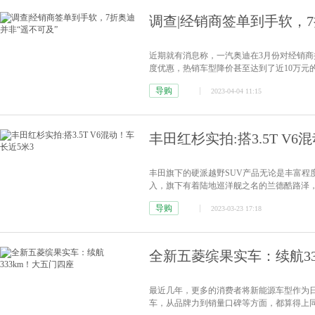
调查|经销商签单到手软，7
近期就有消息称，一汽奥迪在3月份对经销
度优惠，热销车型降价甚至达到了近10万元
在终端市场都有着或多或少的优惠幅度。那么
导购
2023-04-04 11:15
扯扒谈”日前就走访了北京部分奥迪经销商，
丰田红杉实拍:搭3.5T V6
丰田旗下的硬派越野SUV产品无论是丰富程
入，旗下有着陆地巡洋舰之名的兰德酷路泽，
尺寸SUV的产品序列当中，还有一款陆巡级
导购
2023-03-23 17:18
三代车型的更迭。近日，我们从相关渠道获
车型都基于...
[详情]
全新五菱缤果实车：续航33
最近几年，更多的消费者将新能源车型作为日
车，从品牌力到销量口碑等方面，都算得上