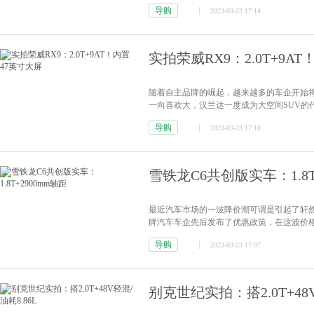
力，五菱又打造出了一款，定位高于宏光MI
导购
2023-03-23 17:14
得一组五菱缤果实拍图，并为大家介绍这款车
实拍荣威RX9：2.0T+9A
随着自主品牌的崛起，越来越多的车企开始
一向喜欢大，汉兰达一度成为大空间SUV的
崭露头角。而荣威也将目光瞄准了6 7座中大
导购
2023-03-23 17:10
车的实拍图，并为大家介绍这款车型。外观方
雪铁龙C6共创版实车：1.8T
最近汽车市场的一波降价潮可谓是引起了轩
牌汽车车企先后发布了优惠政策，在这波价格
拍图，并为大家介绍这款车型。外观方面，
导购
2023-03-23 17:07
侧采用LED光源的前大灯，从而给人一种稳
低，所以...
[详情]
别克世纪实拍：搭2.0T+48V