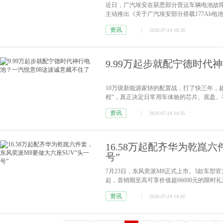
近日，广汽埃安在获悉部分营运车辆电池故
主动推出《关于广汽埃安部分搭载177Ah电
资讯
2026-07-24 18:36
9.99万起步就配宁德时代
10万级新能源家轿的配置战，打了快三年，
程”，真正决定日常用车体验的芯片、底盘
资讯
2026-07-24 14:35
16.58万起配齐华为乾崑
号”
7月23日，东风奕派M8正式上市。5款车型官方指
起，首销期至高可享价值超66600元的限时礼遇。增
情]
资讯
2026-07-24 14:26