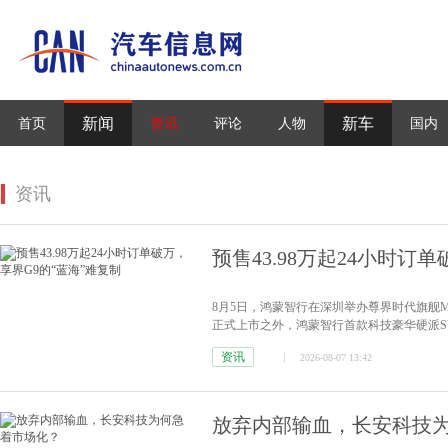
新闻
新车
首页
资讯
评论
人物
国内
资讯
预售43.98万起24小时订
8月5日，鸿蒙智行在深圳举办尊界时代旗舰MP
正式上市之外，鸿蒙智行首款科技豪华硬派SU
度上市。
[详情]
资讯
2026-08-07 13:42
放弃内部输血，长安科技