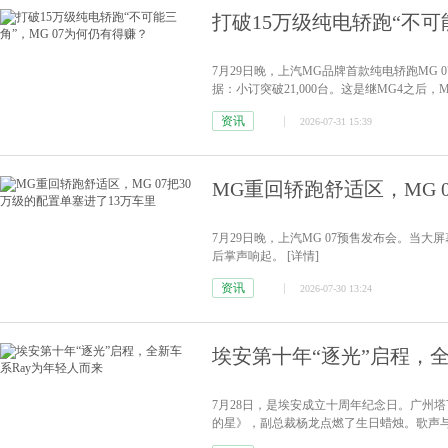
打破15万级纯电轿跑“不可
7月29日晚，上汽MG品牌首款纯电轿跑MG
据：小订突破21,000台。这是继MG4之后
资讯
2026-07-31 15:39
MG重回轿跑舒适区，MG 
7月29日晚，上汽MG 07预售发布会。当大屏
后掌声响起。
[详情]
资讯
2026-07-30 13:24
埃安第十年“逐光”启程，全
7月28日，是埃安成立十周年纪念日。广州
的星》，副总裁杨龙点燃了生日蜡烛。歌声与
车系Ray发布，首款车型Ray 7正式亮相。
[详