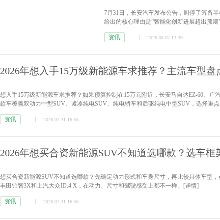
7月31日，长安汽车发布公告，叫停了筹备
给出的核心理由是“智能化创新进展超出预期
统车企在智能化下半场的资本布局思路，也
资讯
2026-08-07 13:39
2026年想入手15万级新能源车求推荐？主流车型盘
想入手15万级新能源车求推荐？如果预算控制在15万元附近，长安马自达EZ-60、广汽
款车覆盖双动力中型SUV、紧凑纯电SUV、纯电轿车和后驱纯电中型SUV，选择重
资讯
2026-07-31 16:58
2026年想买合资新能源SUV不知道选哪款？选车框
想买合资新能源SUV不知道选哪款？先确定动力形式和车身尺寸，再比较具体车型，会
丰田铂智3X和上汽大众ID.4 X，在动力、尺寸和驾驶感受上都不一样。
[详情]
资讯
2026-07-31 16:58