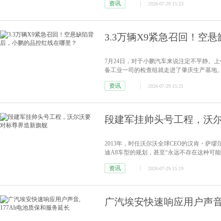
资讯
2026-07-29 15:23
3.3万辆X9紧急召回！
7月24日，对于小鹏汽车来说注定不平静。上
备工业一司的检查组就走进了肇庆生产基地
资讯
2026-07-29 15:21
段建军挂帅头号工程，沃
2013年，时任沃尔沃全球CEO的汉肯・萨
迪A8车型的规划，甚至“永远不存在这种可
帅履新后的核心发力方向。
[详情]
资讯
2026-07-29 15:19
广汽埃安快速响应用户声音,