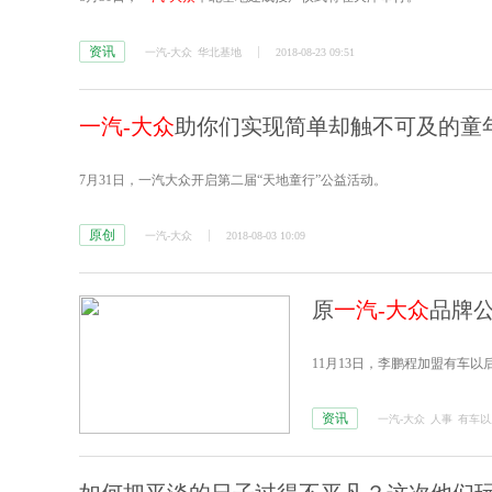
资讯
一汽-大众
华北基地
2018-08-23 09:51
一汽-大众
助你们实现简单却触不可及的童
7月31日，一汽大众开启第二届“天地童行”公益活动。
原创
一汽-大众
2018-08-03 10:09
原
一汽-大众
品牌
11月13日，李鹏程加盟有车
资讯
一汽-大众
人事
有车以