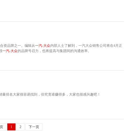
力的合资品牌之一。编辑从
一汽-大众
内部人士了解到，一汽大众销售公司将在4月正
强
一汽-大众
的品牌号召力，也将提高与集团间的沟通效率。
利，销量排名大家很容易找到，但究竟谁赚得多，大家也很感兴趣吧！
页
1
2
下一页