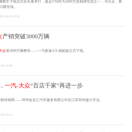
0万辆整车下线仪式在长春举行，捷达VS8作为3000万里程碑车型之一，与大众、奥
闪耀登场。
025-10-31 15:35
众
产销突破3000万辆
大众
第3000万辆整车——一汽奥迪A5L领航版正式下线。
0-31 14:45
，
一汽-大众
“百店千家”再进一步
授权经销商——邳州金合汇汽车服务有限公司在江苏邳州盛大开业。
9-30 14:14