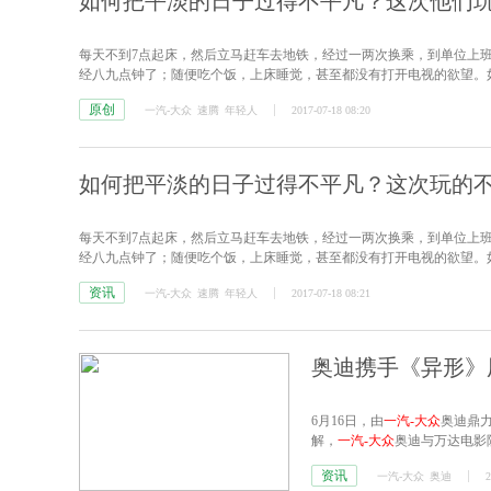
如何把平淡的日子过得不平凡？这次他们
每天不到7点起床，然后立马赶车去地铁，经过一两次换乘，到单位上
经八九点钟了；随便吃个饭，上床睡觉，甚至都没有打开电视的欲望。
原创
一汽-大众
速腾
年轻人
2017-07-18 08:20
如何把平淡的日子过得不平凡？这次玩的
每天不到7点起床，然后立马赶车去地铁，经过一两次换乘，到单位上
经八九点钟了；随便吃个饭，上床睡觉，甚至都没有打开电视的欲望。
资讯
一汽-大众
速腾
年轻人
2017-07-18 08:21
奥迪携手《异形》
6月16日，由
一汽-大众
奥迪鼎力
解，
一汽-大众
奥迪与万达电影
手5部国内外大片倾力打造的“造
资讯
一汽-大众
奥迪
2