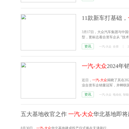
11款新车打基础，
3月17日，大众汽车集团与中
型，更标志着合资车企从 "技术引
资讯
一汽-大众
合资
2
一汽-大众
2024
近日，
一汽-大众
揭晓了其在20
业合资车企销量冠军，并蝉联
资讯
一汽-大众
电动化
智能
五大基地收官之作
一汽-大众
华北基地即将
8月30日，
一汽-大众
华北基地建成投产仪式将在天津举行。