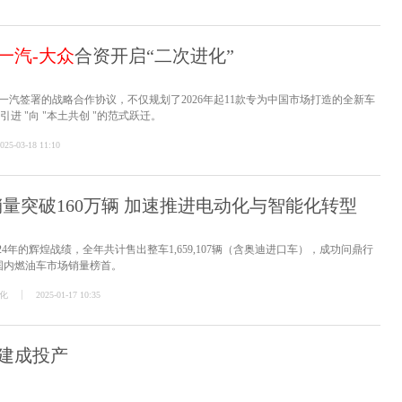
一汽-大众
合资开启“二次进化”
国一汽签署的战略合作协议，不仅规划了2026年起11款专为中国市场打造的全新车
进 "向 "本土共创 "的范式跃迁。
025-03-18 11:10
年销量突破160万辆 加速推进电动化与智能化转型
24年的辉煌战绩，全年共计售出整车1,659,107辆（含奥迪进口车），成功问鼎行
国内燃油车市场销量榜首。
化
2025-01-17 10:35
建成投产