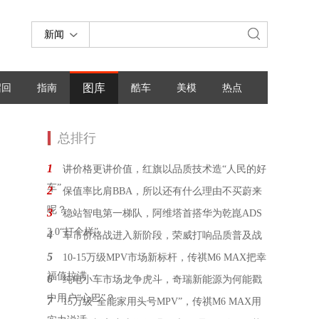
新闻
图库
召回
指南
酷车
美模
热点
总排行
1
讲价格更讲价值，红旗以品质技术造“人民的好
车”
2
保值率比肩BBA，所以还有什么理由不买蔚来
呢？
3
稳站智电第一梯队，阿维塔首搭华为乾崑ADS
3.0“打个样”
4
车市价格战进入新阶段，荣威打响品质普及战
5
10-15万级MPV市场新标杆，传祺M6 MAX把幸
福值拉满
6
纯电小车市场龙争虎斗，奇瑞新能源为何能戳
中用户“心巴”？
7
15万级“全能家用头号MPV”，传祺M6 MAX用