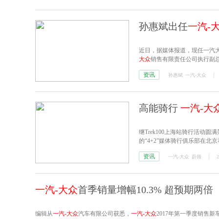
孙惠斌出任
一汽-
近日，据媒体报道，现任一汽
大众
销售有限责任公司执行副
资讯
孙惠斌
一汽-大众
高能骑行
一汽-大
继Trek100上海站骑行活动
的“4+2”媒体骑行俱乐部在北
资讯
一汽-大众
蔚领
2
一汽-大众
首季销量增幅10.3% 超预期两倍
编辑从
一汽-大众
汽车有限公司获悉，
一汽-大众
2017年第一季度销售新车