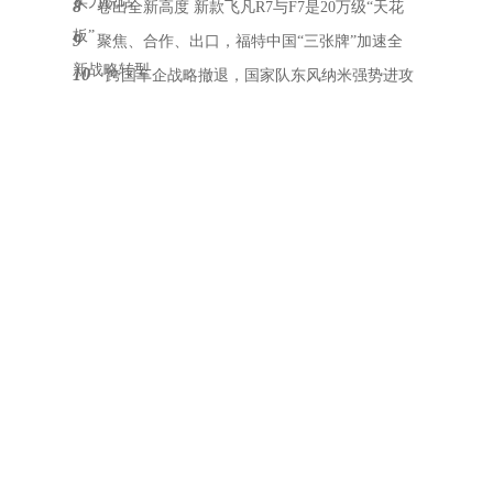
实力说话
8
卷出全新高度 新款飞凡R7与F7是20万级“天花
板”
9
聚焦、合作、出口，福特中国“三张牌”加速全
新战略转型
10
跨国车企战略撤退，国家队东风纳米强势进攻