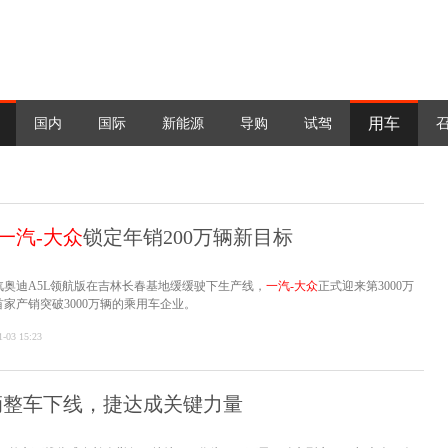
用车
国内
国际
新能源
导购
试驾
一汽-大众
锁定年销200万辆新目标
一汽奥迪A5L领航版在吉林长春基地缓缓驶下生产线，
一汽-大众
正式迎来第3000万
家产销突破3000万辆的乘用车企业。
1-03 15:23
万辆整车下线，捷达成关键力量