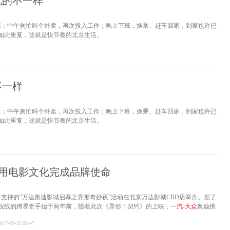
玩的不一样
班；中午匆忙叫个外卖，再次投入工作；晚上下班，换乘、赶车回家，到家也许已
如此重复，这就是快节奏的北京生活。
不一样
班；中午匆忙叫个外卖，再次投入工作；晚上下班，换乘、赶车回家，到家也许已
如此重复，这就是快节奏的北京生活。
用电影文化完成品牌使命
支持的“万达奥迪影城启幕之异形奇妙夜”活动在北京万达影城CBD店举办。据了
院线的跨界牵手始于两年前，随着此次《异形：契约》的上映，
一汽-大众
奥迪携
就改变•2017奥迪影像季”也随之进入高潮阶段。
017-06-19 08:47