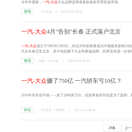
今年年底前，
一汽-大众
大众品牌还将有多款改款车型投放市场。
资讯
一汽-大众
2017-04-07 08:28
一汽-大众
4月"告别"长春 正式落户北京
一汽-大众
成立于1991年2月6日，经过26年的发展成为中国最具影响
式从长春迁至北京，其中包括旗下大众和奥迪品牌。此举旨在进一步加
资讯
长春
一汽-大众
2017-04-01 08:34
一汽-大众
赚了750亿 一汽轿车亏10亿？
2016年车市还不错——卖了2800多万台，但卖再多的车也是为了盈
评论
一汽-大众
一汽轿车
2017-02-21 09:45
29条
上一