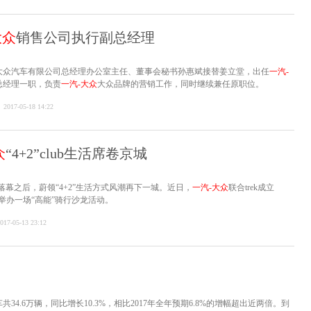
大众
销售公司执行副总经理
大众汽车有限公司总经理办公室主任、董事会秘书孙惠斌接替姜立堂，出任
一汽-
总经理一职，负责
一汽-大众
大众品牌的营销工作，同时继续兼任原职位。
2017-05-18 14:22
众
“4+2”club生活席卷京城
圆满落幕之后，蔚领“4+2”生活方式风潮再下一城。近日，
一汽-大众
联合trek成立
京举办一场“高能”骑行沙龙活动。
017-05-13 23:12
共34.6万辆，同比增长10.3%，相比2017年全年预期6.8%的增幅超出近两倍。到