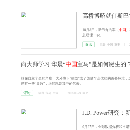
高桥博昭就任斯巴
10月8日，斯巴鲁汽车（
中国
）
总经理一职。
资讯
巴鲁
中国
董事
向大师学习 华晨“
中国
宝马”是如何诞生的
站在自主车企的角度：大环境下“效益”成了凭借车企优劣的首要标准
也有一些“异数”，华晨就是其中的代表。
评论
华晨
宝马
中国
2018-09-29 08:11
J.D. Power
9月27日，全球数据分析和市场研究