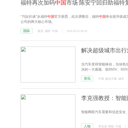
福特再次加码
中国
市场 陈安宁回归助福特
“汽扯扒谈”从福特
中国
官方获悉，此次调整后，福特
中国
将全面升级成
公司的两大核心市场。
国际
陈安
福特
中国
2018-10-25 08:10
解决超级城市出行难 
当汽车变得智能移动，当绿色
决的一大难题。前BMW、MINI
集团、
中国
恒天集团旗下的RE
资讯
中国
解决方案
城市
李克强教授：智能
智能网联汽车需要和信息安全
人物
李克强
网联
中国