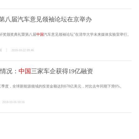
奖暨第八届汽车意见领袖论坛在京举办
8闻轩奖颁奖典礼暨第八届
中国
汽车意见领袖论坛”在清华大学未来媒体实验室举行。
国
2018-10-22 09:46
资情况：
中国
三家车企获得19亿融资
第三季度，全球新能源领域的投资金额达到678亿美元，对比去年同期下滑6%。
2018-10-16 10:16