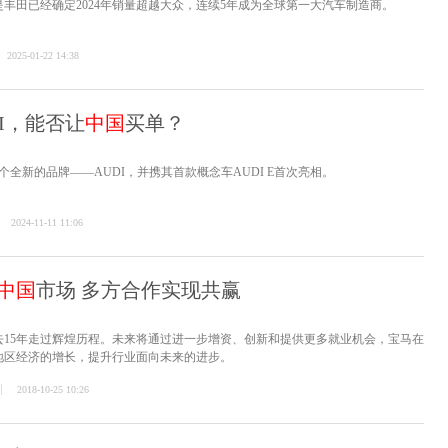
丰田已经确定2024年销量超越大众，连续5年成为全球第一大汽车制造商。
2025-01-22 14:38
I，能否让
中国
买单？
个全新的品牌——AUDI，并携其首款概念车AUDI E首次亮相。
2024-11-11 11:06
中国
市场 多方合作实现共赢
去15年走过辉煌历程。未来将通过进一步增资、创新和提供更多就业机会，宝马在
地区经济的增长，提升行业面向未来的进步。
2018-10-25 10:26