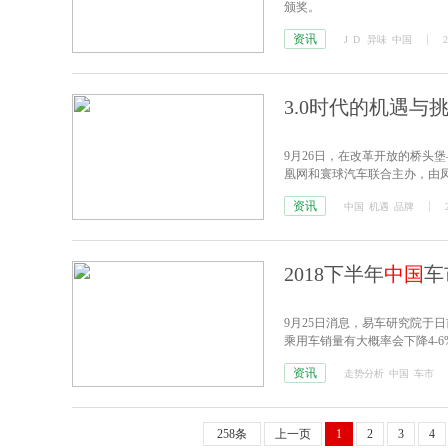
颁奖。
资讯
J
D
异味
中国
2
3.0时代的机遇与
9月26日，在改革开放的桥头堡
凰网和寰球汽车联合主办，由
资讯
中国
机遇
品牌
2018下半年
中国
车
9月25日消息，易车研究院于日
乘用车销量有大概率会下降4-6
资讯
走势分析
中国
车市
258条
上一页
1
2
3
4