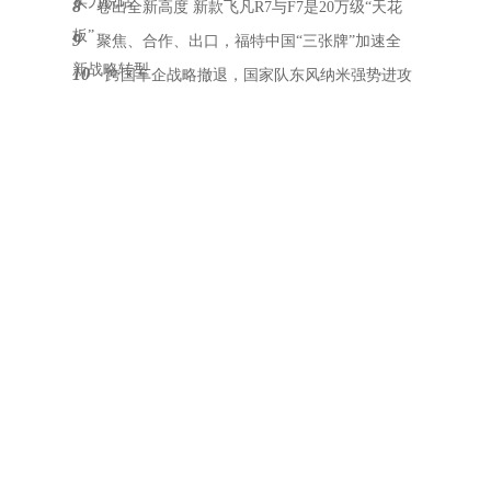
实力说话
8
卷出全新高度 新款飞凡R7与F7是20万级“天花
板”
9
聚焦、合作、出口，福特中国“三张牌”加速全
新战略转型
10
跨国车企战略撤退，国家队东风纳米强势进攻