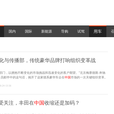
用车
国内
国际
新能源
导购
试驾
化与传播部，传统豪华品牌打响组织变革战
部门，以拥抱不断变化的市场挑战和迅速变化的客户期望。”北京梅赛德斯-奔驰
全员邮件中的这句话，揭开了这家德系豪华车企在
中国
市场的一次关键组织变革。
6-24 13:56
果受关注，丰田在
中国
收缩还是加码？