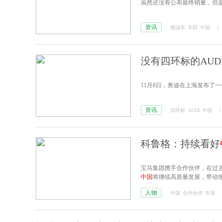
虽然还没有公布最终销量，但是
资讯
燃油车
丰田
中国
没有四环标的AUD
11月8日，奥迪在上海发布了一
资讯
四环标
AUDI
中国
科鲁格：持续看好
宝马集团携手合作伙伴，在过
中国
将继续高质量发展，带动
人物
中国
合作伙伴
市场