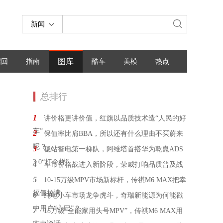
新闻
图库
召回
指南
酷车
美模
热点
总排行
1
讲价格更讲价值，红旗以品质技术造“人民的好
车”
2
保值率比肩BBA，所以还有什么理由不买蔚来
呢？
3
稳站智电第一梯队，阿维塔首搭华为乾崑ADS
3.0“打个样”
4
车市价格战进入新阶段，荣威打响品质普及战
5
10-15万级MPV市场新标杆，传祺M6 MAX把幸
福值拉满
6
纯电小车市场龙争虎斗，奇瑞新能源为何能戳
中用户“心巴”？
7
15万级“全能家用头号MPV”，传祺M6 MAX用