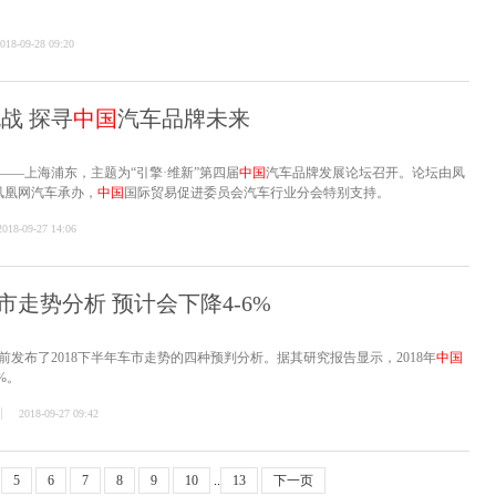
018-09-28 09:20
挑战 探寻
中国
汽车品牌未来
——上海浦东，主题为“引擎·维新”第四届
中国
汽车品牌发展论坛召开。论坛由凤
凤凰网汽车承办，
中国
国际贸易促进委员会汽车行业分会特别支持。
2018-09-27 14:06
市走势分析 预计会下降4-6%
前发布了2018下半年车市走势的四种预判分析。据其研究报告显示，2018年
中国
%。
2018-09-27 09:42
5
6
7
8
9
10
..
13
下一页