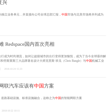
复兴
为独立业务单元，并直接向公司全球总部汇报，
中国
市场与北美市场将并列成为
Redspace国内首次亮相
出行成为时尚潮流，如何让超级城市的出行变得更加愉悦，成为了当今全球亟待解
和劳斯莱斯三大品牌著名设计大师克里斯·班戈（Chris Bangle）与
中国
机械工业
DS智能移动空间公司给出了他们的城市出行解决方案——Redspace。
2018-10-24 15:23
网联汽车应该有
中国
方案
、道路基础设施、标准设施融合，这称之为
中国
的智能网联方案
2018-10-22 10:11