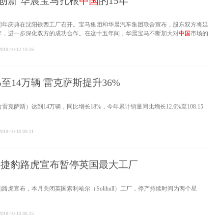
创新 华晨宝马扎根
中国
的15年
马15周年庆典在沈阳铁西工厂召开。宝马集团和华晨汽车集团联合宣布，股东双方将延
0年，进一步深化双方的成功合作。在这十五年间，华晨宝马不断加大对
中国
市场的
品本土化的进程。随着这次宝马集团和华晨汽车集团的续约，华晨宝马在振兴东北
2018-10-12 19:26
领未来出行等方面还会为
中国
做出新的贡献。
至14万辆 雷克萨斯提升36%
克萨斯）达到14万辆，同比增长18%，今年累计销量同比增长12.6%至108.15
2018-10-10 09:21
 捷豹路虎宣布暂停英国最大工厂
路虎宣布，本月关闭英国索利哈尔（Solihull）工厂，停产持续时间为两个星
2018-10-10 08:25