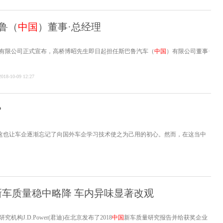
鲁（
中国
）董事·总经理
有限公司正式宣布，高桥博昭先生即日起担任斯巴鲁汽车（
中国
）有限公司董事·
2018-10-09 12:27
？
，这也让车企逐渐忘记了向国外车企学习技术使之为己用的初心。然而，在这当中
研究：新车质量稳中略降 车内异味显著改观
机构J.D.Power(君迪)在北京发布了2018
中国
新车质量研究报告并给获奖企业