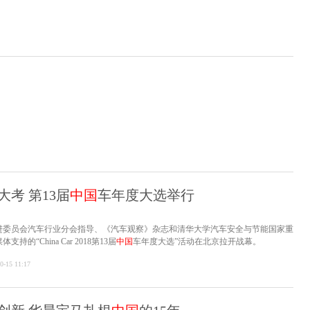
考 第13届
中国
车年度大选举行
进委员会汽车行业分会指导、《汽车观察》杂志和清华大学汽车安全与节能国家重
的“China Car 2018第13届
中国
车年度大选”活动在北京拉开战幕。
0-15 11:17