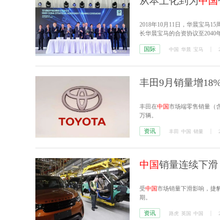
从本土化到为
中国
2018年10月11日，华晨宝
长华晨宝马的合资协议至204
投资，也在不断深化企业和产
国际
中国
华晨
宝马
经济、推动
中国
智能制造和引
丰田9月销量增18%
丰田在
中国
市场端零售销量（含雷
万辆。
资讯
丰田
中国
销量
中国
销量连续下滑
受
中国
市场销量下滑影响，捷豹
期。
资讯
路虎
英国
中国