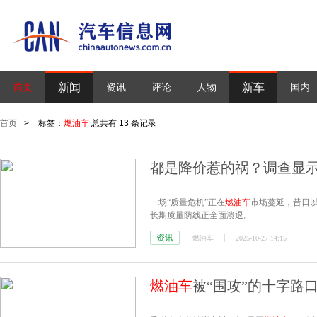
新闻
新车
首页
资讯
评论
人物
国内
首页
>
标签：
燃油车
总共有 13 条记录
都是降价惹的祸？调查显
一场“质量危机”正在
燃油车
市场蔓延，昔日
长期质量防线正全面溃退。
资讯
燃油车
2025-10-27 14:15
燃油车
被“围攻”的十字路