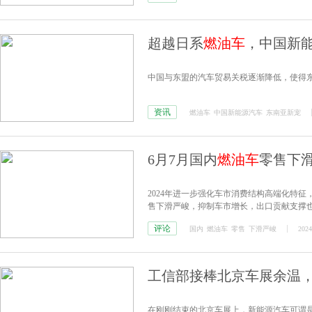
超越日系
燃油车
，中国新
中国与东盟的汽车贸易关税逐渐降低，使得
资讯
燃油车
中国新能源汽车
东南亚新宠
6月7月国内
燃油车
零售下
2024年进一步强化车市消费结构高端化特征，
售下滑严峻，抑制车市增长，出口贡献支撑
评论
国内
燃油车
零售
下滑严峻
2024
工信部接棒北京车展余温，B
在刚刚结束的北京车展上，新能源汽车可谓