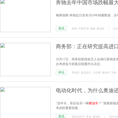
奔驰去年中国市场跌幅最
梅赛德斯-奔驰近日发布2024年销量数据，全
资讯
奔驰
中国市场
跌幅
燃油车
2025
商务部：正在研究提高进
10月17日，商务部新闻发言人在例行新闻
合考虑各方因素后慎重作出决定。
评论
商务部
提高进口
大排量
燃油车
关税
电动化时代，为什么奥迪
“这年头，谁还会买一辆
燃油车
？” 随着新
考虑的重要因素。
资讯
电动化时代
奥迪
燃油车
2024-09