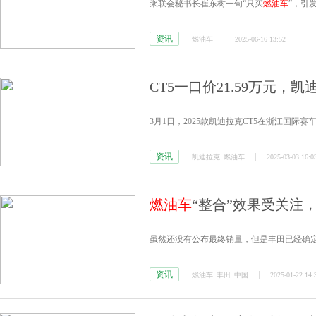
乘联会秘书长崔东树一句“只买
燃油车
”，引
资讯
燃油车
2025-06-16 13:52
CT5一口价21.59万元，凯
3月1日，2025款凯迪拉克CT5在浙江国际赛车
资讯
凯迪拉克
燃油车
2025-03-03 16:0
燃油车
“整合”效果受关注
虽然还没有公布最终销量，但是丰田已经确定
资讯
燃油车
丰田
中国
2025-01-22 14: