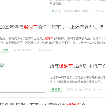
不过气来。
资讯
北京车展
BJ212
燃油车
2024-05-
2025年停售
燃油车
的海马汽车，手上还有这些王牌
最近，海马汽车由于宣布了全面淘汰
燃油车
的时间表，获得了空前的关注。近几年，
些。在竞争激烈的中国汽车市场，这份“低调”其实并不好。好在，这一次二代S5的
原创
燃油车
海马汽车
2018-07-05 10:21
放弃
燃油车
成趋势 主流车
经过了一周的沉淀，新能源汽车市场都发生了
结上一周来新能源汽车圈有哪些重要资讯，并
的“成长日记”！
新能源
燃油车
电气化
时间表
2017-0