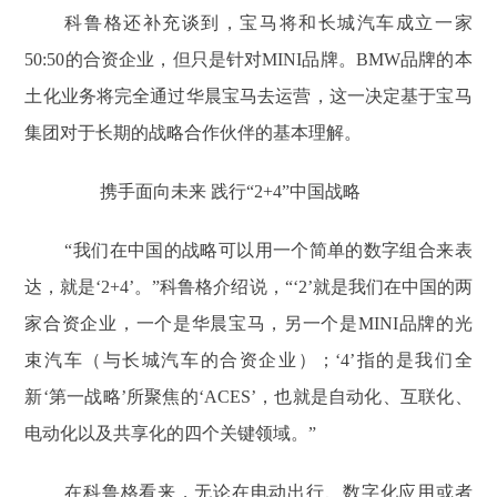
科鲁格还补充谈到，宝马将和长城汽车成立一家
50:50的合资企业，但只是针对MINI品牌。BMW品牌的本
土化业务将完全通过华晨宝马去运营，这一决定基于宝马
集团对于长期的战略合作伙伴的基本理解。
携手面向未来 践行“2+4”中国战略
“我们在中国的战略可以用一个简单的数字组合来表
达，就是‘2+4’。”科鲁格介绍说，“‘2’就是我们在中国的两
家合资企业，一个是华晨宝马，另一个是MINI品牌的光
束汽车（与长城汽车的合资企业）；‘4’指的是我们全
新‘第一战略’所聚焦的‘ACES’，也就是自动化、互联化、
电动化以及共享化的四个关键领域。”
在科鲁格看来，无论在电动出行、数字化应用或者