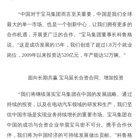
“中国对于宝马集团而言至关重要，中国是我们全球
最大的单一市场、也是一个创新中心，让我们拥有更多的
合作机遇，开展更广泛的合作。”宝马集团董事长科鲁格
说。“这是成功发展的15年，我们创造了超过1.8万个就业
岗位，2009年以来投资达520亿元，年产能达52万辆。”
面向长期共赢 宝马延长合资合同、增加投资
“我们将继续落实宝马集团在中国的发展战略。通过
持续的投资，以及在电动汽车领域的研发和生产，我们坚
信中国市场是实现业务持续增长的重要市场。宝马集团在
中国的成功与合资企业华晨宝马密不可分。携手合作伙
伴，我们将为中国经济的可持续发展做出贡献。”科鲁格