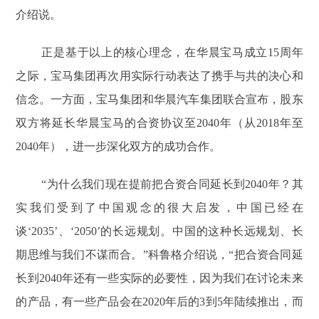
介绍说。
正是基于以上的核心理念，在华晨宝马成立15周年
之际，宝马集团再次用实际行动表达了携手与共的决心和
信念。一方面，宝马集团和华晨汽车集团联合宣布，股东
双方将延长华晨宝马的合资协议至2040年（从2018年至
2040年），进一步深化双方的成功合作。
“为什么我们现在提前把合资合同延长到2040年？其
实我们受到了中国观念的很大启发，中国已经在
谈‘2035’、‘2050’的长远规划。中国的这种长远规划、长
期思维与我们不谋而合。”科鲁格介绍说，“把合资合同延
长到2040年还有一些实际的必要性，因为我们在讨论未来
的产品，有一些产品会在2020年后的3到5年陆续推出，而