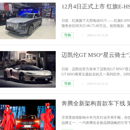
12月4日正式上市 红旗E-
日前，红旗旗下大型电动SUV——红旗E-HS
预售价区间为55.00-75.00万元。按照
主义的产品理念与红旗尚·致·意的设计哲学
导购
2020-11-16 15:26
庄严。其中，前大灯上方的...
[详情]
迈凯伦GT MSO“星云骑士
日前，迈凯伦官方发布了迈凯伦GT MSO“
GT MSO青翠主题款后的又一系列巨作。
[详
导购
2020-11-16 15:23
奔腾全新架构首款车下线 第三
尽管受疫情影响今年汽车行业开局不顺，但也
品牌之一，一汽奔腾在全新品牌战略的引导