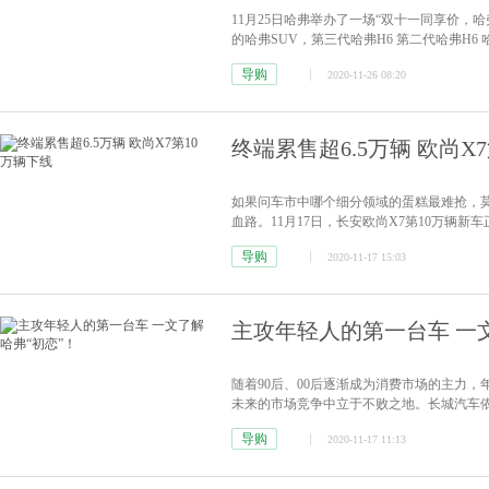
11月25日哈弗举办了一场“双十一同享价
的哈弗SUV，第三代哈弗H6 第二代哈弗H6 
综合优惠3.3万元，这次钜惠活动将一直持续
导购
2020-11-26 08:20
终端累售超6.5万辆 欧尚X
如果问车市中哪个细分领域的蛋糕最难抢，莫
血路。11月17日，长安欧尚X7第10万辆
导购
2020-11-17 15:03
主攻年轻人的第一台车 一
随着90后、00后逐渐成为消费市场的主力
未来的市场竞争中立于不败之地。长城汽车
了哈弗初恋，主攻年轻人的第一台车。
[详情]
导购
2020-11-17 11:13