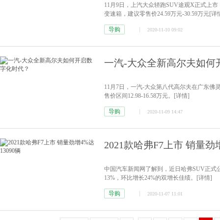
11月9日，上汽大众轿跑SUV途观X正式上市，新
变速箱，建议零售价24.59万元-30.59万元
[详
导购
2020-11-10 09:02
一汽-大众全新高尔夫如何
11月7日，一汽-大众第八代高尔夫在广东佛灵湖
售价区间12.98-16.58万元。
[详情]
导购
2020-11-09 14:47
2021款哈弗F7上市 销量劲增
中国汽车新闻网了解到，近日哈弗SUV正式公
13%，环比增长24%的双增长佳绩。
[详情]
导购
2020-11-07 11:01