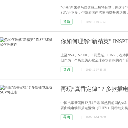
“小众”向来是马自达身上独特标签，但这个
SUV并不多，但随着国内汽车消费升级到来
已不满足汽车仅仅是个代步工具。
[详情]
导购
2020-12-10 07:55
你如何理解“新精英” INS
上至NSX、S2000，下到思域、CR-V
但作为一个历史悠久被全球市场青睐的汽车
低调，务实，却能率先搭载前沿技术，它是
导购
2020-12-07 15:33
再现“真香定律”？多款插电
中国汽车新闻网12月4日讯 虽然目前国内
要由纯电动和插电混动（PHEV）两种动力
佳。由于很多消费者将其看成是过渡产品，
导购
2020-12-04 08:37
两套动力切换，虽然结构上更复杂，但是可
庭只...
[详情]