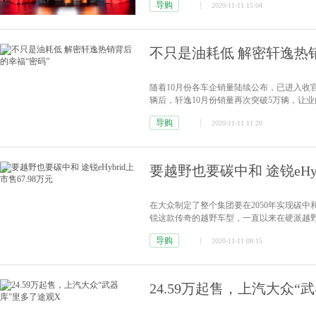
导购
2020-11-11 15:04
不只是油耗低 解密轩逸热
随着10月份各车企销量陆续公布，已进入收
辆后，轩逸10月份销量再次突破5万辆，让
前锁定年度销冠。
[详情]
导购
2020-11-11 11:20
要越野也要碳中和 途锐eHyb
在大众制定了整个集团要在2050年实现碳
锐这款传奇的越野车型，一直以来在硬派越
混动版本。
[详情]
导购
2020-11-11 08:15
24.59万起售，上汽大众“