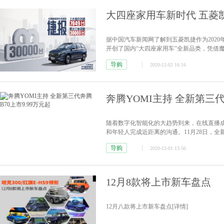
大四座家用车新时代 五菱凯
据中国汽车新闻网了解到五菱凯捷作为2020
开创了国内“大四座家用车”全新品类，凭借
了家用车的选择标准，销量也是一路高奏凯
导购
2020-12-02 16:16
奔腾YOMI主持 全新第三代
随着数字化智能化的大趋势到来，在线直播
和年轻人完成近距离的沟通。11月28日，全
车型，售价9.99-13.99万元。
[详情]
导购
2020-12-01 13:50
12月8款将上市新车盘点
12月八款将上市新车盘点
[详情]