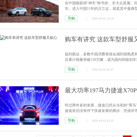
在中国能获得“神车”称号的，非大众莫属。
车。进入中国11年的汉兰达，就是其中最典
在过去的9月，汉兰达在华销量累计突破10
导购
2020-10-22 14:50
购车有讲究 这款车型舒服
提到骐达，多数中国消费者很会感到很熟悉和
且累计销量突破150万辆，成为国内同级别
有所爱”，但是以全能著称的骐达，每次改
导购
2020-10-20 09:47
费者的“心头好”。
[详情]
最大功率197马力捷途X70P
经过两年多的发展，捷途已经从当初的“黑马
捷途依旧没有停下快速发展的脚步，凭借对市
X70上市至今，捷途累计用户已经超过24万
导购
2020-10-19 16:35