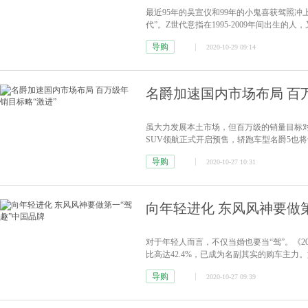
最近95年的吴宣仪和99年的小鬼喜获驾照
代”。Z世代意指在1995-2009年间出
代人。那么当今天我们在讨论Z世代的第一
导购
2020-10-29 09:14
名爵加速国内市场布局 百
虽大力发展本土市场，但百万级的销量目标
SUV领航正式开启预售，轿跑车型名爵5也
系，主打年轻化营销，旨在提升品牌声量，加速M
导购
2020-10-27 10:31
Mission 100战略目标中2023年实现年销
向年轻进化 东风风神要做
对于年轻人而言，不仅当婚也要当“驾”。《2
比高达42.4%，已成为名副其实的购车主
这样市场环境引导下，不乏豪华车企一掷万金
导购
2020-10-27 09:39
助年轻人关注度高的综艺节目混个脸熟的；还