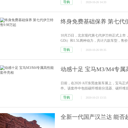
导购
2020-10-26 14:33
[详情]
终身免费基础保养 第七代伊
10月25日，北京现代第七代伊兰特正式上市，新
GDi）和1.5L两种动力，共计六款车型，售价
划”， 将为购买第七代伊兰特的用户提供更
导购
2020-10-26 09:35
动感十足 宝马M3/M4专
日前，在2020 AIT东莞改装车展上，宝马正式发布
件。该套件中包括碳纤维前分流器、碳纤维
下压力增强高速行驶的稳定性。从外观上看
导购
2020-10-23 13:55
新车营造出了极为明显的运动风格，辨识度极高
全新一代国产汉兰达 能否超