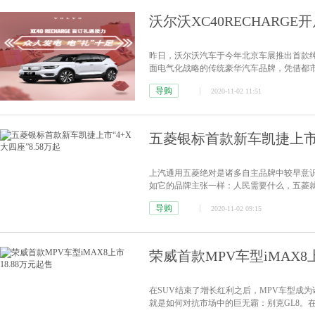
沃尔沃XC40RECHARGE
昨日，沃尔沃汽车于今年北京车展推出首款纯电
面电气化战略的传统豪华汽车品牌，凭借都市
电系统打造的全面安全体系等硬实力，XC40
导购
2020-11-02 11:51
盲订客户的认可与青睐，沃尔沃汽车特别推..
五菱银标首款新车凯捷上市“4
上汽通用五菱绝对是诸多自主品牌中较早意
如它的品牌主张一样：人民需要什么，五菱
导购
2020-11-02 09:15
荣威首款MPV车型iMAX8上
在SUV结束了增长红利之后，MPV车型成
就是如何对抗市场中的巨无霸：别克GL8。