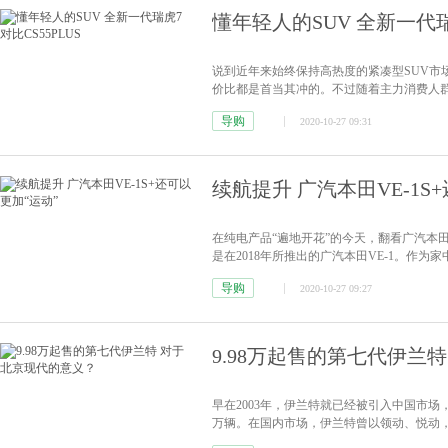
懂年轻人的SUV 全新一代瑞虎
说到近年来始终保持高热度的紧凑型SUV市
价比都是首当其冲的。不过随着主力消费人
好“另辟蹊径”。
[详情]
导购
2020-10-27 09:31
续航提升 广汽本田VE-1S
在纯电产品“遍地开花”的今天，翻看广汽本
是在2018年所推出的广汽本田VE-1。作为
车展上，这款纯电SUV升级上市，推出了VE-1+和
导购
2020-10-27 09:27
9.98万起售的第七代伊兰
早在2003年，伊兰特就已经被引入中国市场
万辆。在国内市场，伊兰特曾以领动、悦动
兰特又回归本名。一路走来，伊兰特已经进