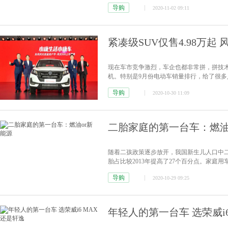
MPV市场。从目前市场上在售的产品来看，
导购
2020-11-02 09:11
的价格区间，全部被压在了16万以下求生存
紧凑级SUV仅售4.98万起 
现在车市竞争激烈，车企也都非常拼，拼技
机。特别是9月份电动车销量排行，给了很多
光MINI EV，还是将长期霸占销量榜首的特斯拉M
导购
2020-10-30 11:09
二胎家庭的第一台车：燃油
随着二孩政策逐步放开，我国新生儿人口中二
胎占比较2013年提高了27个百分点。家
出，二胎及“大家庭”广大的用车需求，市场
导购
2020-10-29 09:25
年轻人的第一台车 选荣威i