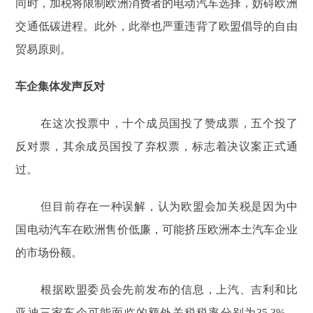
同时，加税将限制欧洲消费者的电动汽车选择，妨碍欧洲
交通低碳进程。此外，此举也严重违背了欧盟倡导的自由
贸易原则。
车企集体发声反对
在这次投票中，十个成员国投了赞成票，五个投了
反对票，其余成员国投了弃权票，标志着决议案正式通
过。
但目前存在一种误解，认为欧盟会加关税是因为中
国电动汽车在欧洲售价低廉，可能挤压欧洲本土汽车企业
的市场份额。
根据欧盟委员会先前发布的信息，上汽、吉利和比
亚迪三家车企可能面临的额外关税税率分别为35.3%、