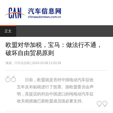
正文
欧盟对华加税，宝马：做法行不通，
破坏自由贸易原则
来源：
汽车信息网
| 2024-10-09 11:03:39
日前，欧盟就是否对中国电动汽车征收
五年反补贴税进行了投票。据欧盟委员会声
明，其提议的对自中国进口的纯电动汽车征
收关税措施已获欧盟成员国必要支持。