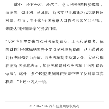
此外，还有丹麦、爱尔兰、意大利等9国投赞成票，
而德国、匈牙利、马耳他、斯洛文尼亚和斯洛伐克则投反
对票。然而，由于这5个国家总人口仅占欧盟的22.65%，
未能达到推翻法案的提议门槛。
“反对声音主要来自欧洲汽车制造商、工会和消费者。德
国财政部长林德纳警告不要引发对华贸易战，认为通过谈
判解决问题更为合适。欧洲汽车制造商如大众、宝马和梅
赛德斯-奔驰也表示，加征关税是对欧洲汽车工业的‘错误
做法’。此外，多个欧盟成员国在投票中投了反对票或弃
权票。”上述业内人士说。
© 2016-2026 汽车信息网版权所有