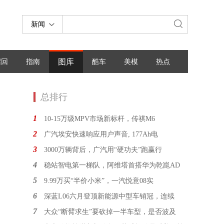
新闻
图库
召回
指南
酷车
美模
热点
总排行
1
10-15万级MPV市场新标杆，传祺M6
2
广汽埃安快速响应用户声音, 177Ah电
3
3000万辆背后，广汽用“硬功夫”跑赢行
4
稳站智电第一梯队，阿维塔首搭华为乾崑AD
5
9.99万买“半价小米”，一汽悦意08实
6
深蓝L06六月登顶新能源中型车销冠，连续
7
大众“断臂求生”要砍掉一半车型，是否波及