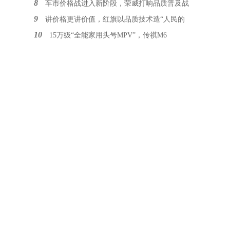
8
车市价格战进入新阶段，荣威打响品质普及战
9
讲价格更讲价值，红旗以品质技术造“人民的
10
15万级“全能家用头号MPV”，传祺M6