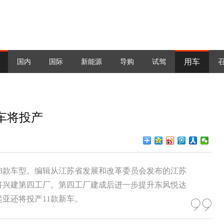
用车
国内
国际
新能源
导购
试驾
车将投产
3款车型。编辑从江苏省发展和改革委员会发布的江苏
亚将兴建第四工厂。第四工厂建成后进一步提升东风悦达
起亚还将投产11款新车。