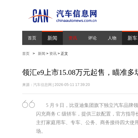
新闻
新车
首页
资讯
评论
人物
首页
>
新闻
>
资讯
> 正文
领汇e9上市15.08万元起售，瞄准
来源：
汽车信息网
| 2026-05-11 17:39:20
5 月 9 日，比亚迪集团旗下独立汽车品牌
闪充商务 C 级轿车，提供三款配置，官方指导价区间
主打家庭用车、专车、公务、商务接待四大使用
场。