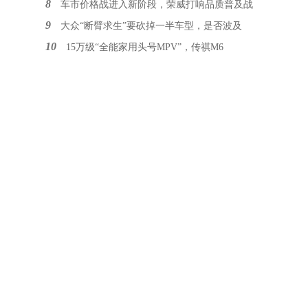
8
车市价格战进入新阶段，荣威打响品质普及战
9
大众“断臂求生”要砍掉一半车型，是否波及
10
15万级“全能家用头号MPV”，传祺M6