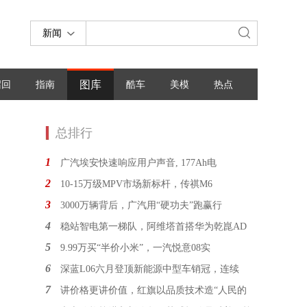
新闻
图库
召回
指南
酷车
美模
热点
总排行
1
广汽埃安快速响应用户声音, 177Ah电
2
10-15万级MPV市场新标杆，传祺M6
3
3000万辆背后，广汽用“硬功夫”跑赢行
4
稳站智电第一梯队，阿维塔首搭华为乾崑AD
5
9.99万买“半价小米”，一汽悦意08实
6
深蓝L06六月登顶新能源中型车销冠，连续
7
讲价格更讲价值，红旗以品质技术造“人民的