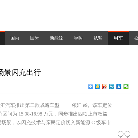
用车
国内
国际
新能源
导购
试驾
多场景闪充出行
领汇汽车推出第二款战略车型 —— 领汇 e9。该车定位
为 15.08-16.98 万元，同步推出四项上市权益，
场景，以闪充技术与亲民定价切入新能源 C 级车市