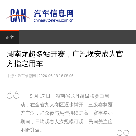
正文
湖南龙超多站开赛，广汽埃安成为官
方指定用车
来源：
汽车信息网
| 2026-05-18 16:08:06
5 月 17 日，湖南省龙舟超级联赛自启
动，在全省九大赛区逐步铺开，三级赛制覆
盖广泛，群众参与热情持续走高。赛事举办
期间，日均观赛人次规模可观，民间关注度
不断升温。