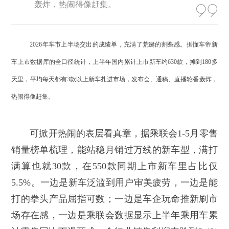
轰炸，热闹得像赶集。
2026年车市上半场交出的成绩单，充满了荒诞的割裂感。据懂车帝新
车上市数据库的全口径统计，上半年国内累计上市新车约630款，摊到180多
天里，平均每天都有3款以上新车扎进市场，发布会、通稿、直播轮番轰炸，
热闹得像赶集。
可掀开热闹的表层看真章，据乘联会1-5月零售
销量榜单梳理，能站稳月销过万线的新车型，满打
满算也就30款，在550款同期上市新车里占比仅
5.5%。一边是新车泛滥到用户审美疲劳，一边是能
打的拳头产品屈指可数；一边是车企玩命推新刷市
场存在感，一边是乘联会数据显示上半年乘用车累