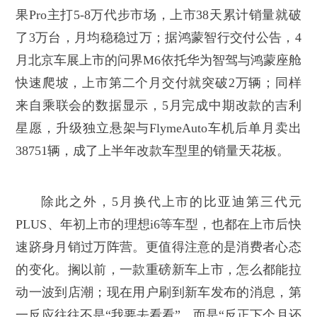
果Pro主打5-8万代步市场，上市38天累计销量就破
了3万台，月均稳稳过万；据鸿蒙智行交付公告，4
月北京车展上市的问界M6依托华为智驾与鸿蒙座舱
快速爬坡，上市第二个月交付就突破2万辆；同样
来自乘联会的数据显示，5月完成中期改款的吉利
星愿，升级独立悬架与FlymeAuto车机后单月卖出
38751辆，成了上半年改款车型里的销量天花板。
除此之外，5月换代上市的比亚迪第三代元
PLUS、年初上市的理想i6等车型，也都在上市后快
速跻身月销过万阵营。更值得注意的是消费者心态
的变化。搁以前，一款重磅新车上市，怎么都能拉
动一波到店潮；现在用户刷到新车发布的消息，第
一反应往往不是“我要去看看”，而是“反正下个月还