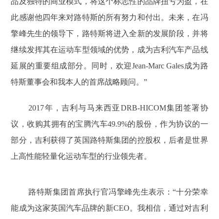
品及独特的商业模式，将这个标志性的品牌扭亏为盈，在
此感谢他四年来对路特斯的所有努力和付出。未来，在冯
擎峰先生的领导下，路特斯将进入全新的发展阶段，并将
继续发挥其在运动车型领域的优势，成为吉利汽车产品线
延展的重要组成部分。同时，欢迎Jean-Marc Gales成为路
特斯董事会和我本人的首席战略顾问。”
2017年，吉利与马来西亚DRB-HICOM集团签署协
议，收购其拥有的宝腾汽车49.9%的股份，作为协议的一
部分，吉利获得了英国路特斯集团的控股权，后者是世界
上高性能轻量化运动车型的行业领先者。
路特斯集团首席执行官冯擎峰先生表示：“十分荣幸
能成为这家英国汽车品牌的新CEO。我相信，通过对吉利