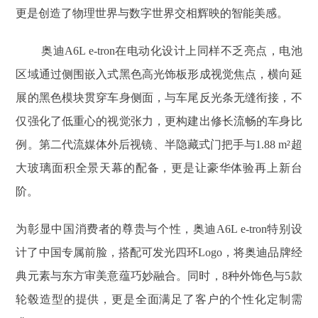
更是创造了物理世界与数字世界交相辉映的智能美感。
奥迪A6L e-tron在电动化设计上同样不乏亮点，电池
区域通过侧围嵌入式黑色高光饰板形成视觉焦点，横向延
展的黑色模块贯穿车身侧面，与车尾反光条无缝衔接，不
仅强化了低重心的视觉张力，更构建出修长流畅的车身比
例。第二代流媒体外后视镜、半隐藏式门把手与1.88 m²超
大玻璃面积全景天幕的配备，更是让豪华体验再上新台
阶。
为彰显中国消费者的尊贵与个性，奥迪A6L e-tron特别设
计了中国专属前脸，搭配可发光四环Logo，将奥迪品牌经
典元素与东方审美意蕴巧妙融合。同时，8种外饰色与5款
轮毂造型的提供，更是全面满足了客户的个性化定制需