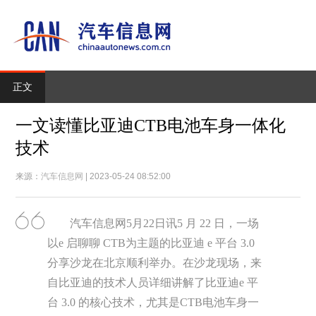
正文
一文读懂比亚迪CTB电池车身一体化
技术
来源：
汽车信息网
| 2023-05-24 08:52:00
汽车信息网5月22日讯5 月 22 日，一场
以e 启聊聊 CTB为主题的比亚迪 e 平台 3.0
分享沙龙在北京顺利举办。在沙龙现场，来
自比亚迪的技术人员详细讲解了比亚迪e 平
台 3.0 的核心技术，尤其是CTB电池车身一