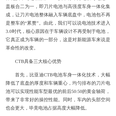
盖板合二为一，即刀片电池与高强度车身一体化集
成，让刀片电池整体融入车辆底盘中，电池包不再
是整车的“累赘”。由此，我们可以说电池技术进入
3.0时代，核心原因在于车辆设计不再受制于电池，
它真正成为车辆的一部分，这是对新能源车来说是
革命性的改变。
CTB具备三大核心优势
首先，比亚迪CTB电池车身一体化技术，大幅
降低了底盘的厚度和车辆重心，均匀排布的刀片电
池可以实现性能车型最优的前后50:50的黄金轴荷，
带来了非常好的操控性能。同时，车内的头部空间
也会更大，毕竟电池占据高度大幅降低。