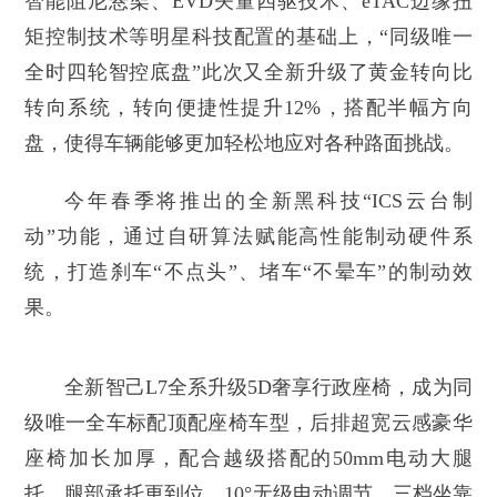
智能阻尼悬架、EVD矢量四驱技术、eTAC边缘扭
矩控制技术等明星科技配置的基础上，“同级唯一
全时四轮智控底盘”此次又全新升级了黄金转向比
转向系统，转向便捷性提升12%，搭配半幅方向
盘，使得车辆能够更加轻松地应对各种路面挑战。
今年春季将推出的全新黑科技“ICS云台制
动”功能，通过自研算法赋能高性能制动硬件系
统，打造刹车“不点头”、堵车“不晕车”的制动效
果。
全新智己L7全系升级5D奢享行政座椅，成为同
级唯一全车标配顶配座椅车型，后排超宽云感豪华
座椅加长加厚，配合越级搭配的50mm电动大腿
托，腿部承托更到位。10°无级电动调节、三档坐靠