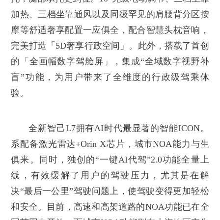
加热、三档坐靠通风以及同级罕见的肩腰背分区按
摩等舒适奢享配置一应俱全，配合智慧头枕音响，
完美打造「5D奢享行政空间」。此外，搭载了首创
的「全画幅数字驾舱屏」，集成“全域数字视野补
盲”功能，为用户带来了全维度的行政级驾乘体
验。
全新智己L7拥有AI时代最显著的智能ICON。
系配备激光雷达+Orin X芯片，城市NOA能力与生
俱来。同时，独创的“一键AI代驾”2.0功能全量上
线，有效缓解了用户的驾驶压力，尤其是在解
决“最后一公里”驾驶问题上，使驾驶变得更加轻松
和安全。目前，高速和高架道路的NOA功能已在全