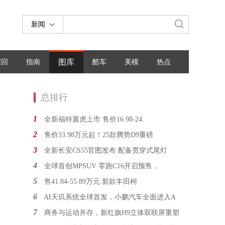
新闻
图库
召回
指南
酷车
美模
热点
总排行
1
全新福特翼虎上市 售价16.98-24.
2
售价33.98万元起！25款腾势D9重磅
3
全新长安CS55官图发布 配备贯穿式尾灯
4
全球首创MPSUV 零跑C16开启预售，
5
售41.84-55.89万元 新款丰田柯
6
AI天玑系统全球首发，小鹏汽车全面进入A
7
商务与运动并存，新红旗H9立体双联屏重塑