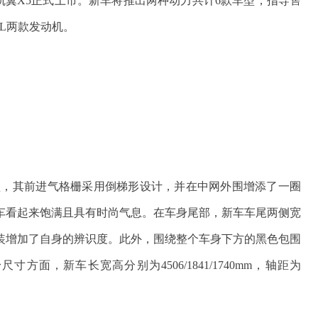
——凯翼X5正式上市。新车将推出两种动力共计6款车型，指导售
.0L两款发动机。
型，其前进气格栅采用倒梯形设计，并在中网外围增添了一圈
车看起来饱满且具有时尚气息。在车身尾部，新车车尾两侧宽
装增加了自身的辨识度。此外，围绕整个车身下方的黑色包围
面，新车长宽高分别为4506/1841/1740mm，轴距为