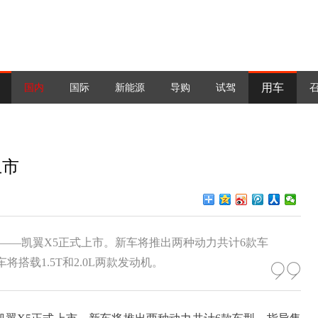
用车
国内
国际
新能源
导购
试驾
上市
UV——凯翼X5正式上市。新车将推出两种动力共计6款车
车将搭载1.5T和2.0L两款发动机。