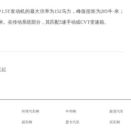
中1.5T发动机的最大功率为152马力，峰值扭矩为205牛·米；
牛·米。在传动系统部分，其匹配5速手动或CVT变速箱。
元起
环球汽车网
中华网
新浪汽车
易车网
爱卡汽车
买车网