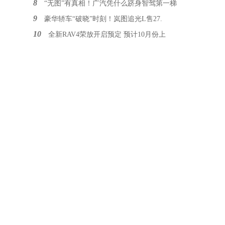
8
“无图”有真相！广汽凭什么跻身智驾第一梯
9
豪华轿车“破晓”时刻！岚图追光L售27.
10
全新RAV4荣放开启预定 预计10月份上