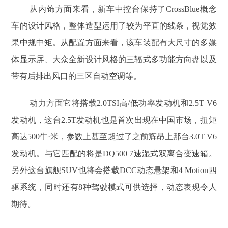
从内饰方面来看，新车中控台保持了CrossBlue概念
车的设计风格，整体造型运用了较为平直的线条，视觉效
果中规中矩。从配置方面来看，该车装配有大尺寸的多媒
体显示屏、大众全新设计风格的三辐式多功能方向盘以及
带有后排出风口的三区自动空调等。
动力方面它将搭载2.0TSI高/低功率发动机和2.5T V6
发动机，这台2.5T发动机也是首次出现在中国市场，扭矩
高达500牛·米，参数上甚至超过了之前辉昂上那台3.0T V6
发动机。与它匹配的将是DQ500 7速湿式双离合变速箱。
另外这台旗舰SUV也将会搭载DCC动态悬架和4 Motion四
驱系统，同时还有8种驾驶模式可供选择，动态表现令人
期待。