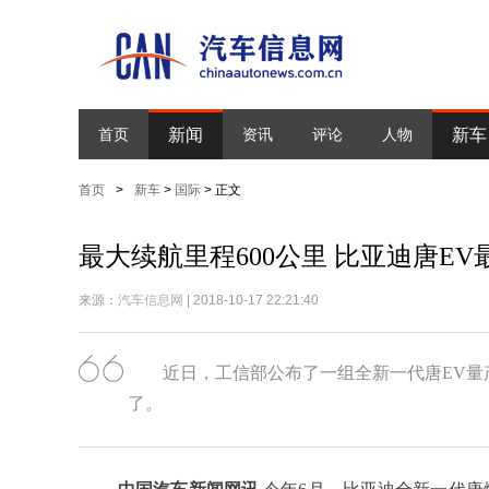
新闻
新车
首页
资讯
评论
人物
首页
>
新车
>
国际
> 正文
最大续航里程600公里 比亚迪唐EV
来源：
汽车信息网
| 2018-10-17 22:21:40
近日，工信部公布了一组全新一代唐EV
了。