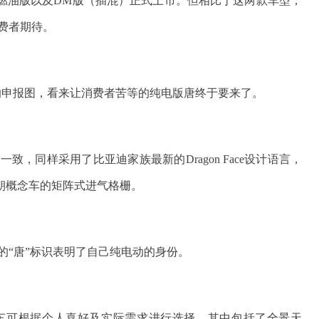
燃油版以及DM版（插混）正式上市。但相比于这两款车型，
消费者期待。
的申报图，看来让消费者苦等的纯电版唐终于要来了。
，同样采用了比亚迪家族最新的Dragon Face设计语言，
朝概念车的矩阵式进气格栅。
的“唐”标识表明了自己纯电动的身份。
车可根据个人喜好及实际需求进行选择。其中包括了全景天