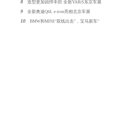
8
造型更加凶悍丰田 全新YARiS东京车展
9
全新奥迪Q6L e-tron亮相北京车展
10
BMW和MINI“双线出击”，宝马新车“