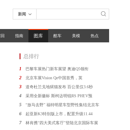
新闻
图库
召回
指南
酷车
美模
热点
总排行
1
巴黎车展热门新车展望 奥迪Q5领衔
2
北京车展Vision Qe中国首秀，英
3
道奇杜兰戈地狱猫发布 百公里仅3.6秒
4
采用全新徽标 斯柯达明锐RS PHEV预
5
“放马去野” 福特明星车型野性集结北京车
6
起亚新K3特别版上市，配置升级11.44
7
林肯携“四大美式客厅”登陆北京国际车展