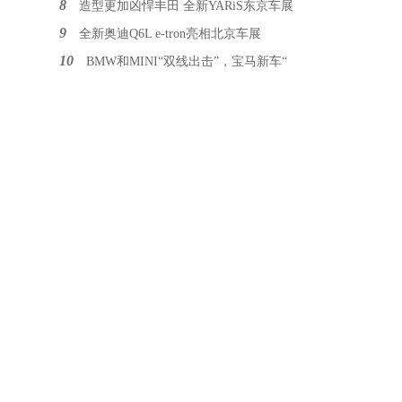
8
造型更加凶悍丰田 全新YARiS东京车展
9
全新奥迪Q6L e-tron亮相北京车展
10
BMW和MINI“双线出击”，宝马新车“