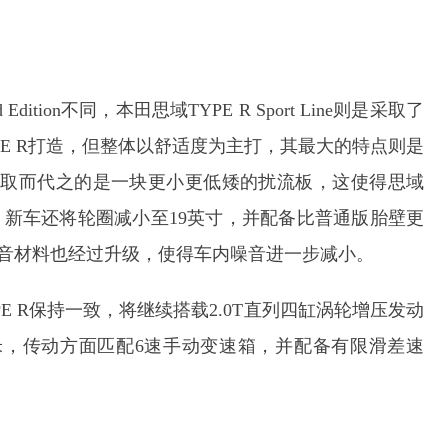
dition不同，本田思域TYPE R Sport Line则是采取了
PE R打造，但整体以舒适度为主打，其最大的特点则是
板，取而代之的是一块更小更低矮的扰流板，这使得思域
不少。此外，新车还将轮圈减小至19英寸，并配备比普通版胎壁更
新车的隔音材料也经过升级，使得车内噪音进一步减小。
PE R保持一致，将继续搭载2.0T直列四缸涡轮增压发动
·米，传动方面匹配6速手动变速箱，并配备有限滑差速