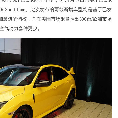
域TYPE R的新车型，分别为本田思域TYPE R
YPE R Sport Line。此次发布的两款新增车型均是基于已发
有更加激进的调校，并在美国市场限量推出600台/欧洲市场
观空气动力套件更少。