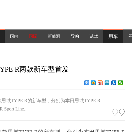
用车
国内
国际
新能源
导购
试驾
PE R两款新车型首发
TYPE R的新车型，分别为本田思域TYPE R
Sport Line。