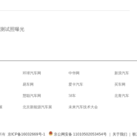
V测试照曝光
环球汽车网
中华网
新浪汽车
易车网
爱卡汽车
买车网
慧聪汽车网
58车
北青汽车
展
北京新能源汽车展
未来汽车技术大会
权所有
京ICP备16032669号-1
京公网安备 11010502053454号
|
关于我们
|
联