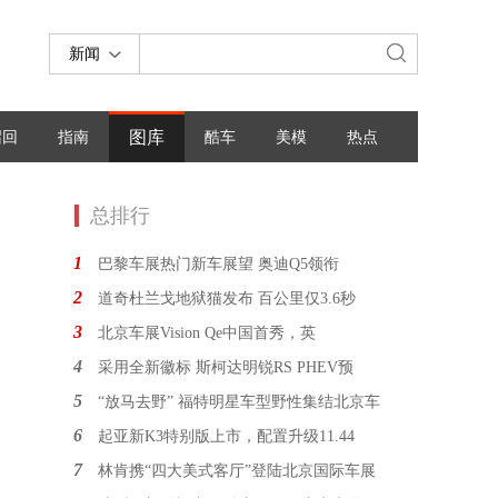
新闻
图库
召回
指南
酷车
美模
热点
总排行
1
巴黎车展热门新车展望 奥迪Q5领衔
2
道奇杜兰戈地狱猫发布 百公里仅3.6秒
3
北京车展Vision Qe中国首秀，英
4
采用全新徽标 斯柯达明锐RS PHEV预
5
“放马去野” 福特明星车型野性集结北京车
6
起亚新K3特别版上市，配置升级11.44
7
林肯携“四大美式客厅”登陆北京国际车展