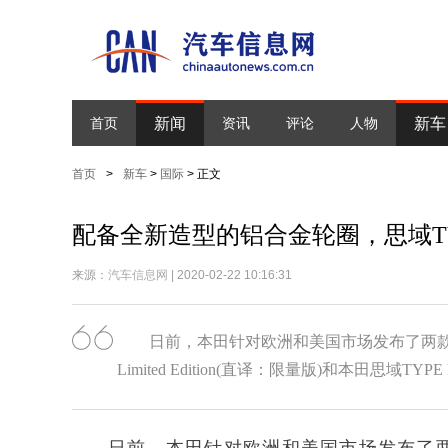
新闻
新车
首页
资讯
评论
人物
首页
>
新车
>
国际
> 正文
配备全新造型的铝合金轮圈，思域TY
来源：
汽车信息网
| 2020-02-22 10:16:31
日前，本田针对欧洲和美国市场发布了两款思域
Limited Edition(直译：限量版)和本田思域TYPE R 