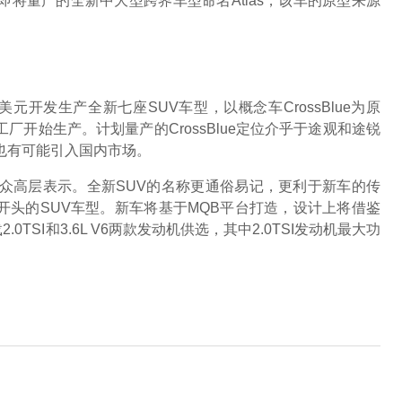
车为其即将量产的全新中大型跨界车型命名Atlas，该车的原型来源
开发生产全新七座SUV车型，以概念车CrossBlue为原
ga工厂开始生产。计划量产的CrossBlue定位介乎于途观和途锐
也有可能引入国内市场。
称。大众高层表示。全新SUV的名称更通俗易记，更利于新车的传
母开头的SUV车型。新车将基于MQB平台打造，设计上将借鉴
0TSI和3.6L V6两款发动机供选，其中2.0TSI发动机最大功