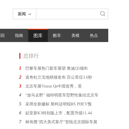
新闻
图库
召回
指南
酷车
美模
热点
总排行
1
巴黎车展热门新车展望 奥迪Q5领衔
2
道奇杜兰戈地狱猫发布 百公里仅3.6秒
3
北京车展Vision Qe中国首秀，英
4
“放马去野” 福特明星车型野性集结北京车
5
采用全新徽标 斯柯达明锐RS PHEV预
6
起亚新K3特别版上市，配置升级11.44
7
林肯携“四大美式客厅”登陆北京国际车展