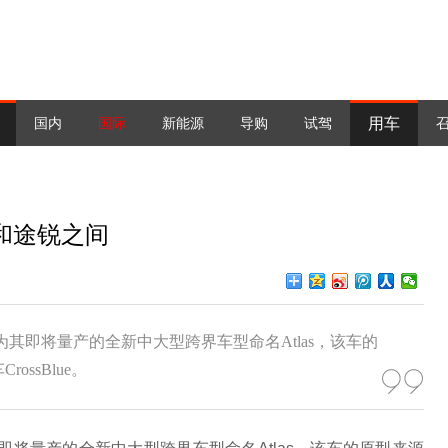
用车
国内
国际
新能源
导购
试驾
和途锐之间
众汽车为其即将量产的全新中大型跨界车型命名Atlas，该车的
ssBlue。