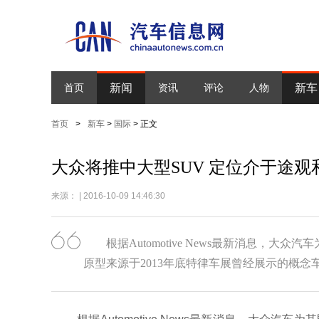
新闻
新车
首页
资讯
评论
人物
首页
>
新车
>
国际
> 正文
大众将推中大型SUV 定位介于途观
来源： | 2016-10-09 14:46:30
根据Automotive News最新消息，大
原型来源于2013年底特律车展曾经展示的概念车Cro