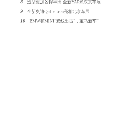
8
造型更加凶悍丰田 全新YARiS东京车展
9
全新奥迪Q6L e-tron亮相北京车展
10
BMW和MINI“双线出击”，宝马新车“