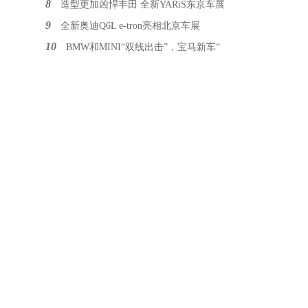
8
造型更加凶悍丰田 全新YARiS东京车展
9
全新奥迪Q6L e-tron亮相北京车展
10
BMW和MINI“双线出击”，宝马新车“