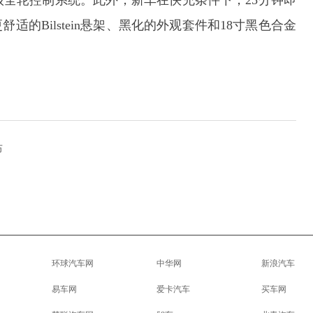
C超级全轮控制系统。此外，新车在快充条件下，25分钟即
适的Bilstein悬架、黑化的外观套件和18寸黑色合金
布
环球汽车网
中华网
新浪汽车
易车网
爱卡汽车
买车网