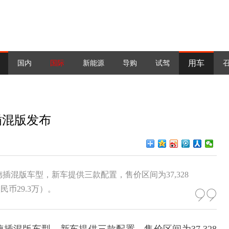
用车
国内
国际
新能源
导购
试驾
插混版发布
插混版车型，新车提供三款配置，售价区间为37,328
民币29.3万）。