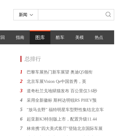
新闻
图库
召回
指南
酷车
美模
热点
总排行
1
巴黎车展热门新车展望 奥迪Q5领衔
2
北京车展Vision Qe中国首秀，英
3
道奇杜兰戈地狱猫发布 百公里仅3.6秒
4
采用全新徽标 斯柯达明锐RS PHEV预
5
“放马去野” 福特明星车型野性集结北京车
6
起亚新K3特别版上市，配置升级11.44
7
林肯携“四大美式客厅”登陆北京国际车展