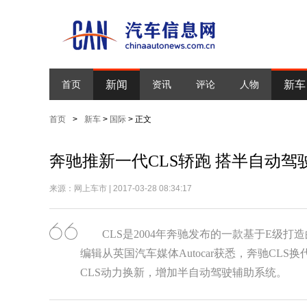
新闻
新车
首页
资讯
评论
人物
首页
>
新车
>
国际
> 正文
奔驰推新一代CLS轿跑 搭半自动驾
来源：网上车市 | 2017-03-28 08:34:17
CLS是2004年奔驰发布的一款基于E级
编辑从英国汽车媒体Autocar获悉，奔驰CL
CLS动力换新，增加半自动驾驶辅助系统。