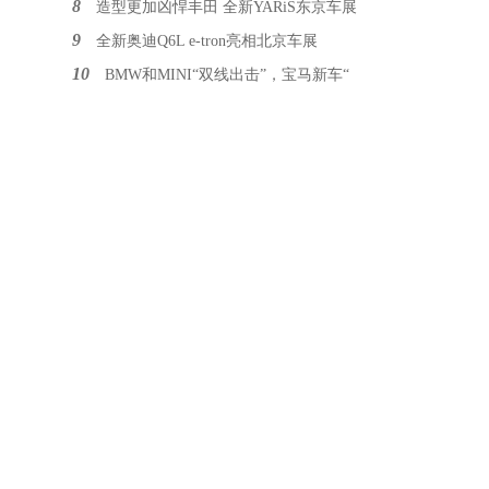
8
造型更加凶悍丰田 全新YARiS东京车展
9
全新奥迪Q6L e-tron亮相北京车展
10
BMW和MINI“双线出击”，宝马新车“