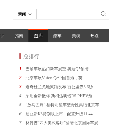
新闻
图库
召回
指南
酷车
美模
热点
总排行
1
巴黎车展热门新车展望 奥迪Q5领衔
2
北京车展Vision Qe中国首秀，英
3
道奇杜兰戈地狱猫发布 百公里仅3.6秒
4
采用全新徽标 斯柯达明锐RS PHEV预
5
“放马去野” 福特明星车型野性集结北京车
6
起亚新K3特别版上市，配置升级11.44
7
林肯携“四大美式客厅”登陆北京国际车展