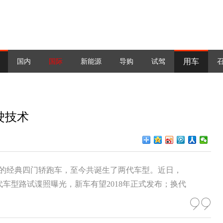
用车
国内
国际
新能源
导购
试驾
驶技术
打造的经典四门轿跑车，至今共诞生了两代车型。近日，
S换代车型路试谍照曝光，新车有望2018年正式发布；换代