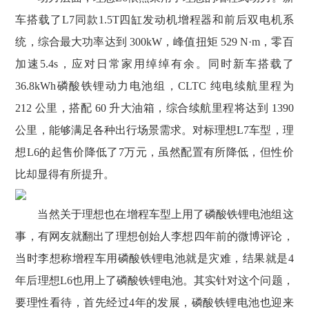
车搭载了L7同款1.5T四缸发动机增程器和前后双电机系
统，综合最大功率达到 300kW，峰值扭矩 529 N·m，零百
加速5.4s，应对日常家用绰绰有余。同时新车搭载了
36.8kWh磷酸铁锂动力电池组，CLTC 纯电续航里程为
212 公里，搭配 60 升大油箱，综合续航里程将达到 1390
公里，能够满足各种出行场景需求。对标理想L7车型，理
想L6的起售价降低了7万元，虽然配置有所降低，但性价
比却显得有所提升。
当然关于理想也在增程车型上用了磷酸铁锂电池组这
事，有网友就翻出了理想创始人李想四年前的微博评论，
当时李想称增程车用磷酸铁锂电池就是灾难，结果就是4
年后理想L6也用上了磷酸铁锂电池。其实针对这个问题，
要理性看待，首先经过4年的发展，磷酸铁锂电池也迎来