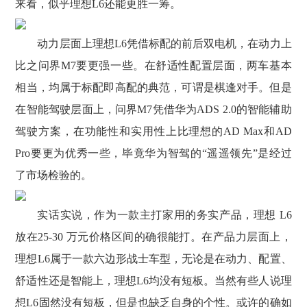
来看，似乎理想L6还能更胜一筹。
动力层面上理想L6凭借标配的前后双电机，在动力上
比之问界M7要更强一些。在舒适性配置层面，两车基本
相当，均属于标配即高配的典范，可谓是棋逢对手。但是
在智能驾驶层面上，问界M7凭借华为ADS 2.0的智能辅助
驾驶方案，在功能性和实用性上比理想的AD Max和AD
Pro要更为优秀一些，毕竟华为智驾的“遥遥领先”是经过
了市场检验的。
实话实说，作为一款主打家用的务实产品，理想 L6
放在25-30 万元价格区间的确很能打。在产品力层面上，
理想L6属于一款六边形战士车型，无论是在动力、配置、
舒适性还是智能上，理想L6均没有短板。当然有些人说理
想L6固然没有短板，但是也缺乏自身的个性。或许的确如