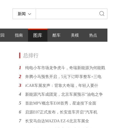
新闻
图库
召回
指南
酷车
美模
热点
总排行
1
纯电小车市场龙争虎斗，奇瑞新能源为何能戳
2
奔腾小马预售开启，5元下订即享整车+三电
3
iCAR车展发声：背靠大奇瑞，年轻人要什
4
新能源汽车成团宠，北京车展预示“油电之争
5
首款MPV概念车E08首秀，星途按下全面
6
启源E07正式发布，长安造车开启“汽车机
7
长安马自达MAZDA EZ-6北京车展全