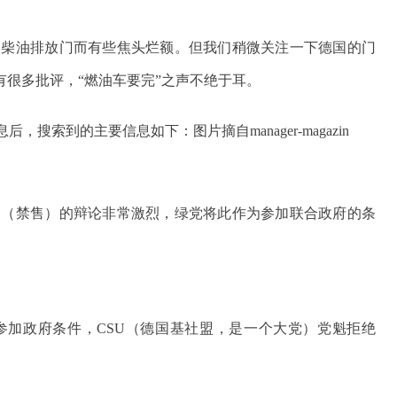
因柴油排放门而有些焦头烂额。但我们稍微关注一下德国的门
很多批评，“燃油车要完”之声不绝于耳。
消息后，搜索到的主要信息如下：
图片摘自
manager-magazin
点（禁售）的辩论非常激烈，绿党将此作为参加联合政府的条
参加政府条件，CSU（德国基社盟，是一个大党）党魁拒绝