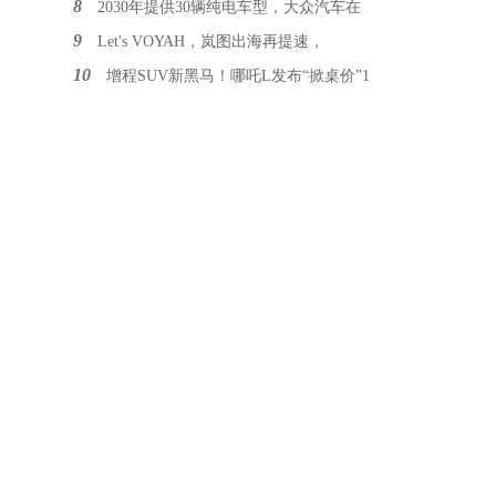
8
2030年提供30辆纯电车型，大众汽车在
9
Let's VOYAH，岚图出海再提速，
10
增程SUV新黑马！哪吒L发布“掀桌价”1