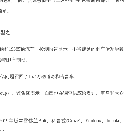
在隐患的车辆。该隐患似乎与上月菲亚特-克莱斯勒部分车辆的
简单。
的车型之一
8辆和19385辆汽车，检测报告显示，不当镀铬的刹车活塞导致
影响刹车制动。
似问题召回了15.4万辆道奇和吉普车。
roup）。该集团表示，自己也在调查供应给奥迪、宝马和大众
本雪佛兰Bolt、科鲁兹(Cruze)、Equinox、Impala、