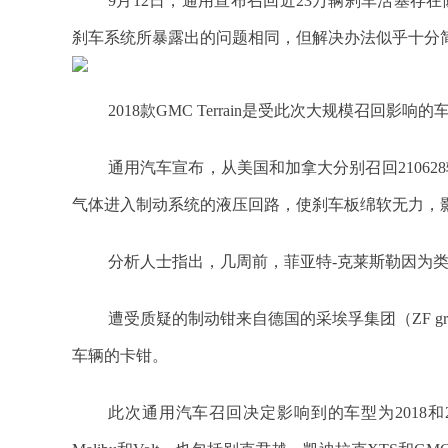
9月12日，通用宣布召回近23万辆刹车活塞存
刹车系统所暴露出的问题相同，但解决办法似乎十分
2018款GMC Terrain是受此次大规模召回影响
通用汽车宣布，从美国和加拿大分别召回21062
气体进入制动系统的液压回路，使刹车板绵软无力，
分析人士指出，几周前，菲亚特-克莱斯勒因为类
遭受质疑的制动钳来自德国的采埃孚集团（ZF g
车辆的卡钳。
此次通用汽车召回决定影响到的车型为2018和2019年版