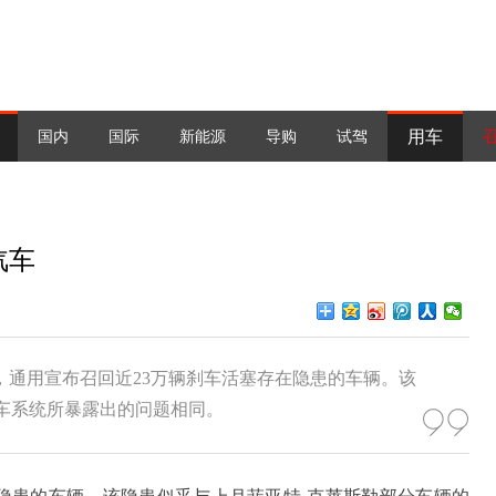
用车
国内
国际
新能源
导购
试驾
汽车
道，通用宣布召回近23万辆刹车活塞存在隐患的车辆。该
车系统所暴露出的问题相同。