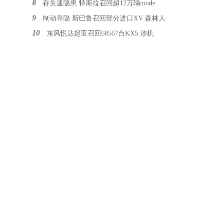
8
存失速隐患 特斯拉召回超12万辆mode
9
制动存隐 斯巴鲁召回部分进口XV 森林人
10
东风悦达起亚召回68567台KX5 涉机