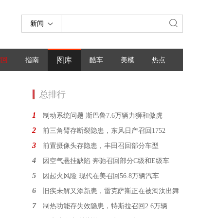
新闻
图库
召回
指南
酷车
美模
热点
总排行
1
制动系统问题 斯巴鲁7.6万辆力狮和傲虎
2
前三角臂存断裂隐患，东风日产召回1752
3
前置摄像头存隐患，丰田召回部分车型
4
因空气悬挂缺陷 奔驰召回部分C级和E级车
5
因起火风险 现代在美召回56.8万辆汽车
6
旧疾未解又添新患，雷克萨斯正在被淘汰出舞
7
制热功能存失效隐患，特斯拉召回2.6万辆