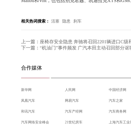
Malibu和Volt，也包括别克君越、凯迪拉克XTS和GMC T
相关热词搜索：
活塞
隐患
刹车
上一篇：
座椅存安全隐患 奔驰将召回2201辆进口C级
下一篇：
“机油门”事件频发 广汽本田主动召回部分讴
合作媒体
新华网
人民网
中国经济网
凤凰汽车
网易汽车
汽车之家
和讯汽车
汽车产经网
汽车商务网
汽车网络安全峰会
21世纪房车
上海汽车工业