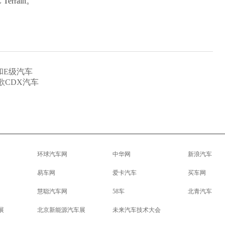
errain。
和E级汽车
歌CDX汽车
环球汽车网
中华网
新浪汽车
易车网
爱卡汽车
买车网
慧聪汽车网
58车
北青汽车
展
北京新能源汽车展
未来汽车技术大会