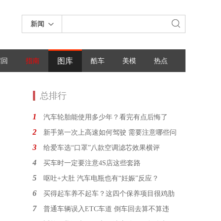
新闻
图库
召回
指南
酷车
美模
热点
总排行
1
汽车轮胎能使用多少年？看完有点后悔了
2
新手第一次上高速如何驾驶 需要注意哪些问
3
给爱车选“口罩”八款空调滤芯效果横评
4
买车时一定要注意4S店这些套路
5
呕吐+大肚 汽车电瓶也有“妊娠”反应？
6
买得起车养不起车？这四个保养项目很鸡肋
7
普通车辆误入ETC车道 倒车回去算不算违