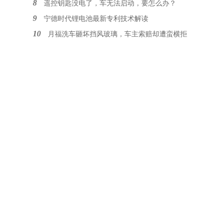
8
遥控钥匙没电了，车无法启动，要怎么办？
9
宁德时代锂电池最新专利技术解读
10
月福洗车砸坏挡风玻璃，车主索赔却遭蛮横拒