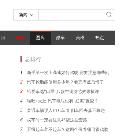
新闻
图库
召回
指南
酷车
美模
热点
总排行
1
新手第一次上高速如何驾驶 需要注意哪些问
2
汽车轮胎能使用多少年？看完有点后悔了
3
给爱车选“口罩”八款空调滤芯效果横评
4
呕吐+大肚 汽车电瓶也有“妊娠”反应？
5
普通车辆误入ETC车道 倒车回去算不算违
6
买车时一定要注意4S店这些套路
7
买得起车养不起车？这四个保养项目很鸡肋