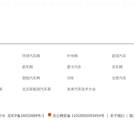
环球汽车网
中华网
新浪汽车
易车网
爱卡汽车
买车网
慧聪汽车网
58车
北青汽车
展
北京新能源汽车展
未来汽车技术大会
权所有
京ICP备16032669号-1
京公网安备 11010502053454号
|
关于我们
|
联