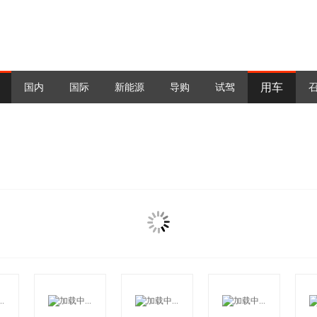
用车
国内
国际
新能源
导购
试驾