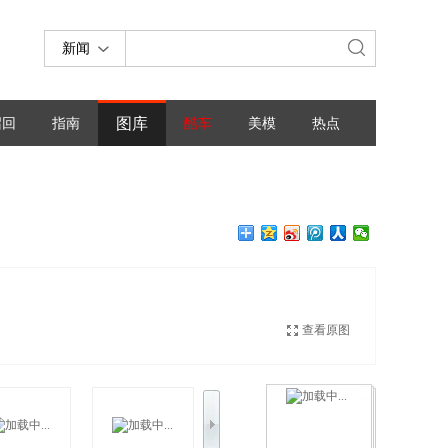
新闻
图库
召回
指南
酷车
美模
热点
查看原图