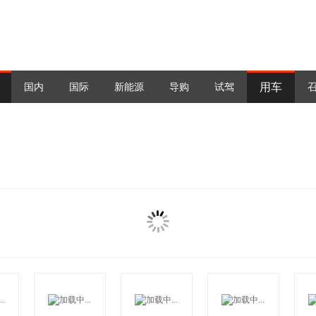
用车
国内
国际
新能源
导购
试驾