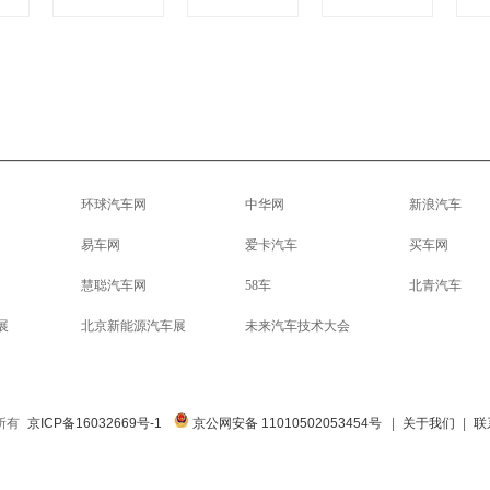
环球汽车网
中华网
新浪汽车
易车网
爱卡汽车
买车网
慧聪汽车网
58车
北青汽车
展
北京新能源汽车展
未来汽车技术大会
权所有
京ICP备16032669号-1
京公网安备 11010502053454号
|
关于我们
|
联