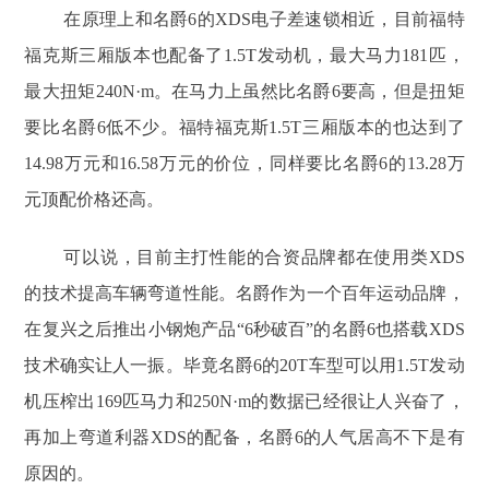
在原理上和名爵6的XDS电子差速锁相近，目前福特
福克斯三厢版本也配备了1.5T发动机，最大马力181匹，
最大扭矩240N·m。在马力上虽然比名爵6要高，但是扭矩
要比名爵6低不少。福特福克斯1.5T三厢版本的也达到了
14.98万元和16.58万元的价位，同样要比名爵6的13.28万
元顶配价格还高。
可以说，目前主打性能的合资品牌都在使用类XDS
的技术提高车辆弯道性能。名爵作为一个百年运动品牌，
在复兴之后推出小钢炮产品“6秒破百”的名爵6也搭载XDS
技术确实让人一振。毕竟名爵6的20T车型可以用1.5T发动
机压榨出169匹马力和250N·m的数据已经很让人兴奋了，
再加上弯道利器XDS的配备，名爵6的人气居高不下是有
原因的。