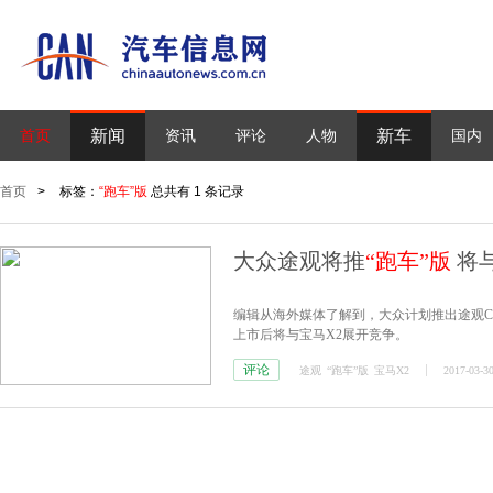
新闻
新车
首页
资讯
评论
人物
国内
首页
>
标签：
“跑车”版
总共有 1 条记录
大众途观将推
“跑车”版
将与
编辑从海外媒体了解到，大众计划推出途观Cou
上市后将与宝马X2展开竞争。
评论
途观
“跑车”版
宝马X2
2017-03-30