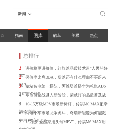
新闻
图库
召回
指南
酷车
美模
热点
总排行
1
讲价格更讲价值，红旗以品质技术造“人民的好
车”
2
保值率比肩BBA，所以还有什么理由不买蔚来
呢？
3
稳站智电第一梯队，阿维塔首搭华为乾崑ADS
3.0“打个样”
4
车市价格战进入新阶段，荣威打响品质普及战
5
10-15万级MPV市场新标杆，传祺M6 MAX把幸
福值拉满
6
纯电小车市场龙争虎斗，奇瑞新能源为何能戳
中用户“心巴”？
7
15万级“全能家用头号MPV”，传祺M6 MAX用