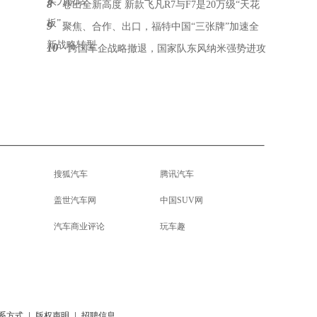
实力说话
8
卷出全新高度 新款飞凡R7与F7是20万级“天花
板”
9
聚焦、合作、出口，福特中国“三张牌”加速全
新战略转型
10
跨国车企战略撤退，国家队东风纳米强势进攻
搜狐汽车
腾讯汽车
盖世汽车网
中国SUV网
汽车商业评论
玩车趣
系方式
|
版权声明
|
招聘信息