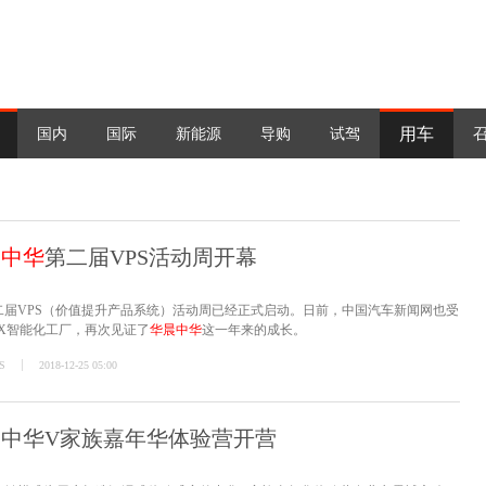
用车
国内
国际
新能源
导购
试驾
晨中华
第二届VPS活动周开幕
二届VPS（价值提升产品系统）活动周已经正式启动。日前，中国汽车新闻网也受
8X智能化工厂，再次见证了
华晨中华
这一年来的成长。
S
2018-12-25 05:00
 中华V家族嘉年华体验营开营