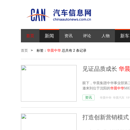
新闻
新车
首页
资讯
评论
人物
首页
>
标签：
华晨中华
总共有 2 条记录
见证品质成长
华
眼下，华晨集团中华事业部第
邀来到位于沈阳的
华晨中华
M
资讯
华晨中华
华晨汽车
VP
打造创新营销模式