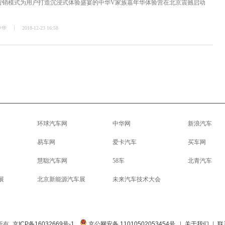
新社群营销模式为用户打造沉浸式体验盛宴的中华V家族嘉年华体验营在北京震撼启动
中华
2018-12-23 16:58
环球汽车网
中华网
新浪汽车
易车网
爱卡汽车
买车网
慧聪汽车网
58车
北青汽车
展
北京新能源汽车展
未来汽车技术大会
权所有
京ICP备16032669号-1
京公网安备 11010502053454号
|
关于我们
|
联