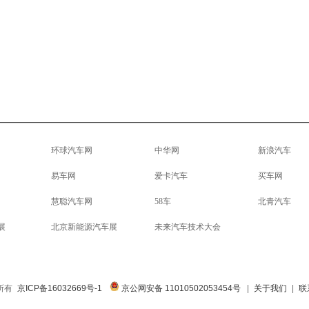
环球汽车网
中华网
新浪汽车
易车网
爱卡汽车
买车网
慧聪汽车网
58车
北青汽车
展
北京新能源汽车展
未来汽车技术大会
权所有
京ICP备16032669号-1
京公网安备 11010502053454号
|
关于我们
|
联