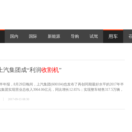
用车
国内
国际
新能源
导购
试驾
 上汽集团成“利润
收割机
”
报，8月29日晚间，上汽集团(600104)也发布了再创同期最好水平的2017年半
实现营业总收入3964.06亿元，同比增长12.85%；实现整车销售317.5万辆，
率稳步提升，增至23%；实现归属于上市公司股东的净利润159.58亿元，同比增长
2017-09-13 08:30