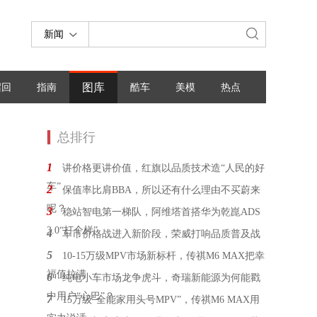
新闻
图库
召回
指南
酷车
美模
热点
总排行
1
讲价格更讲价值，红旗以品质技术造“人民的好
车”
2
保值率比肩BBA，所以还有什么理由不买蔚来
呢？
3
稳站智电第一梯队，阿维塔首搭华为乾崑ADS
3.0“打个样”
4
车市价格战进入新阶段，荣威打响品质普及战
5
10-15万级MPV市场新标杆，传祺M6 MAX把幸
福值拉满
6
纯电小车市场龙争虎斗，奇瑞新能源为何能戳
中用户“心巴”？
7
15万级“全能家用头号MPV”，传祺M6 MAX用