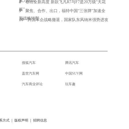
实力说话
8
卷出全新高度 新款飞凡R7与F7是20万级“天花
板”
9
聚焦、合作、出口，福特中国“三张牌”加速全
新战略转型
10
跨国车企战略撤退，国家队东风纳米强势进攻
搜狐汽车
腾讯汽车
盖世汽车网
中国SUV网
汽车商业评论
玩车趣
系方式
|
版权声明
|
招聘信息