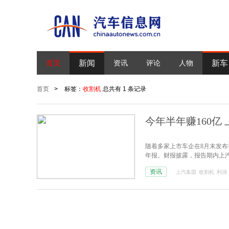
新闻
新车
首页
资讯
评论
人物
首页
>
标签：
收割机
总共有 1 条记录
今年半年赚160亿
随着多家上市车企在8月末发布半年
年报。财报披露，报告期内上汽集团
同比增长5.8%，国内市场占有
资讯
上汽集团
收割机
利润
5.96%，基本每股收益1.38元。