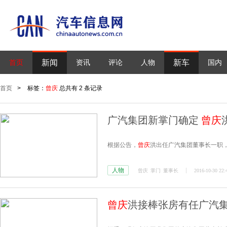
新闻
新车
首页
资讯
评论
人物
国内
首页
>
标签：
曾庆
总共有 2 条记录
广汽集团新掌门确定
曾庆
根据公告，
曾庆
洪出任广汽集团董事长一职，任
人物
曾庆
掌门
董事长
2016-10-30 22:
曾庆
洪接棒张房有任广汽