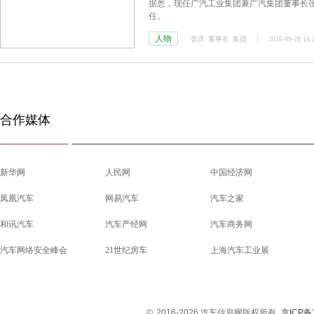
据悉，现任广汽工业集团兼广汽集团董事长
任。
人物
曾庆
董事长
集团
2016-09-28 16:
合作媒体
新华网
人民网
中国经济网
凤凰汽车
网易汽车
汽车之家
和讯汽车
汽车产经网
汽车商务网
汽车网络安全峰会
21世纪房车
上海汽车工业展
©
2016-2026 汽车信息网版权所有
京ICP备1